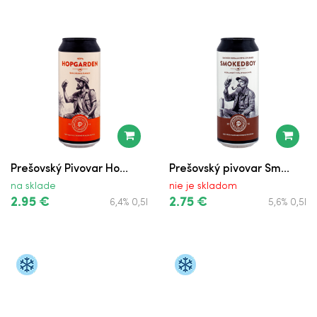
Birell Pomelo a Grep
Birell Limetka a Malina
Birell Polotmavý Citrón
Birell Pomelo a Grep vo Fľaši
Birell Svetlý vo Fľaši
Prešovský Pivovar Ho...
Prešovský pivovar Sm...
na sklade
nie je skladom
Strongbow Dark Fruit
2.95 €
2.75 €
6,4% 0,5l
5,6% 0,5l
Strongbow Gold Apple
Strongbow Red Berries