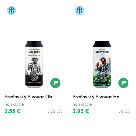
Krušovice 12° v Plechovke
Captain Jack Original
Krušovice 10° vo Fľaši
Krušovice 12° vo Fľaši
Zlatý Bažant '73
Zlatý Bažant '73 vo Fľaši
Hoegaarden
Prešovský Pivovar Ob...
Prešovský Pivovar Ho...
Desperados
na sklade
na sklade
2.55 €
2.95 €
5,2% 0,5l
6% 0,5l
Corona Extra
Pivoplyn master