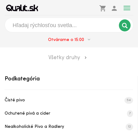
shopping_cart
person
Togg
navig
Otvárame o 15:00
Pivo
Šariš Unikát
Všetky druhy
Šariš Unikát vo Fľaši
Podkategória
No Beer Safran
No Beer Original
Čisté pivo
54
Budvar Nealko
Ochutené pivá a cider
7
Nealkoholické Pivo a Radlery
Corona Cero
12