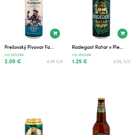
Prešovský Pivovar Fa...
Radegast Ratar v Ple...
na sklade
na sklade
2.05 €
1.25 €
4,4% 0,5l
4,5%, 0,5l