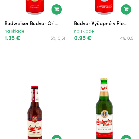
Budweiser Budvar Ori...
Budvar Výčapné v Ple...
na sklade
na sklade
1.35 €
0.95 €
5%, 0,5l
4%, 0,5l