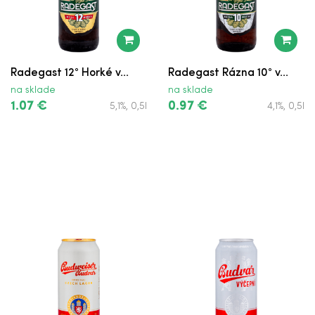
Radegast 12° Horké v...
Radegast Rázna 10° v...
na sklade
na sklade
1.07 €
0.97 €
5,1%, 0,5l
4,1%, 0,5l