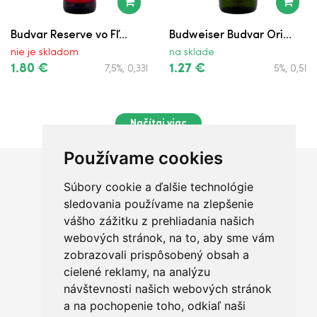
Budvar Reserve vo Fľ...
Budweiser Budvar Ori...
nie je skladom
na sklade
1.80 €
1.27 €
7,5%, 0,33l
5%, 0,5l
Načítaj viac
Používame cookies
Súbory cookie a ďalšie technológie
Chceš sa radšej porozprávať?
sledovania používame na zlepšenie
vášho zážitku z prehliadania našich
webových stránok, na to, aby sme vám
zobrazovali prispôsobený obsah a
cielené reklamy, na analýzu
+421 950 420 666
návštevnosti našich webových stránok
a na pochopenie toho, odkiaľ naši