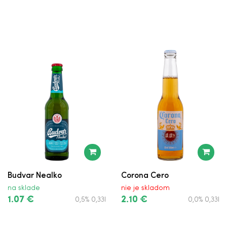
Budvar Reserve vo Fľaši
Budweiser Budvar Original vo Fľaši
Budvar Výčapné vo Fľaši
Brewdog Punk IPA 11,9°
Svijanský Vozka
Peroni Nastro Azzuro 0,0%
Peroni Nastro Azzuro
Budvar Nealko
Corona Cero
Desperados v plechovke
na sklade
nie je skladom
1.07 €
2.10 €
0,5% 0,33l
0,0% 0,33l
Krušovice 10° v Plechovke