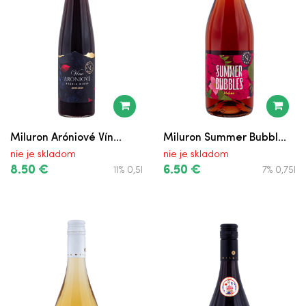
Liora Sparkling Rosé Polosuché
Nealkoholické
Liora Sparkling Biele Polosuché
Nealkoholické
Ovia_ Sparkling Rosé Polosuché
Miluron Aróniové Vín...
Miluron Summer Bubbl...
Nealkoholické
nie je skladom
nie je skladom
8.50 €
6.50 €
11% 0,5l
7% 0,75l
Ovia_ Rosé Polosuché Nealkoholické
Ovia_ Sparkling Biele Polosuché
Nealkoholické
Ovia_ Biele Polosuché Nealkoholické
Ovia_ Sparkling Mango Nealkoholické