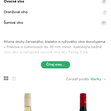
Polosuché
Ovocné víno
17
Vinodol Ríbezľové Víno Polosladké
Oranžové víno
1
Vinodol Svätovavrinecké 2020 Červené
Šumivé víno
95
Suché
Vinodol Pálava 2022 Biele Polosuché
Rôzne druhy červeného, bieleho a ružového vína doručujeme
v Prešove a Ľuboticiach do 30-tich minút. Vyskúšajte bežné
Vinodol Sauvignon Blanc 2022 Biele
vína, ako aj netypické ovocné vína ako Pereg či iné.
Polosuché
Čítaj viac...
Vinodol Sauvignon Blanc 2022 Biele
Suché
Všetky
Zoradiť podľa:
Vinodol Rízling Rýnsky 2022 Biele Suché
Vinodol Frizzante Pálava 2023 Biele
Vinodol Pálava 2023 Biele Sladké