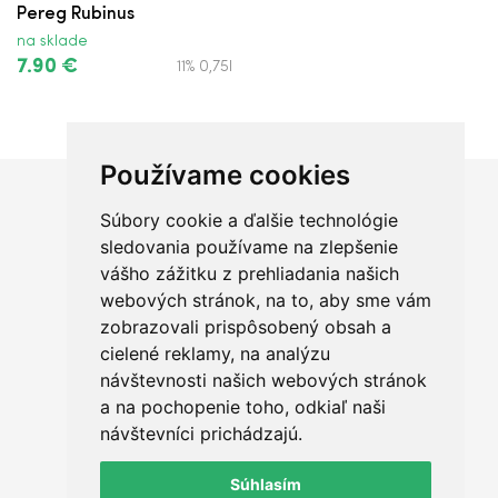
Jaume Serra Bouquet Cava Brut
Pereg Rubinus
na sklade
Jaume Serra Bouquet Cava Rosé
7.90 €
11% 0,75l
Chandon Spritz Orange
Chateau Modra Horeca Sauvignon
Používame cookies
Blanc Biele Suché D.S.C.
Súbory cookie a ďalšie technológie
Chceš sa radšej porozprávať?
Nichta Muškát Moravský 66 Biele Sladké
sledovania používame na zlepšenie
D.S.C.
vášho zážitku z prehliadania našich
webových stránok, na to, aby sme vám
Giorgio & Gianni Viva Frizzante Biele
zobrazovali prispôsobený obsah a
Polosladké
cielené reklamy, na analýzu
+421 950 420 666
návštevnosti našich webových stránok
Giorgio & Gianni Pinot Grigio Biele
a na pochopenie toho, odkiaľ naši
Suché
ahoj@qualit.sk
návštevníci prichádzajú.
Okružná 29, Prešov
Spritz ALMARE Limone
Súhlasím