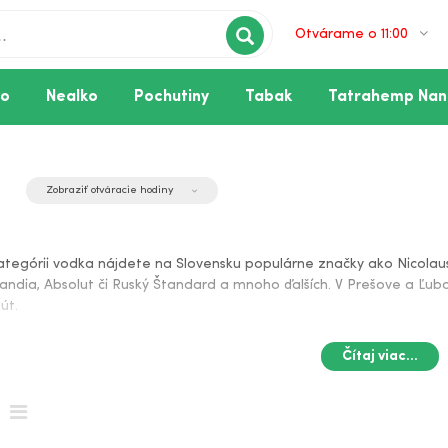
Otvárame o 11:00
vo
Nealko
Pochutiny
Tabak
Tatrahemp Nan
Zobraziť otváracie hodiny
aus, Goral či Amundsen, no taktiež napríklad vodku Finlandia, Abso
ategórii vodka nájdete na Slovensku populárne značky ako Nicolaus
landia, Absolut či Ruský Štandard a mnoho ďalších. V Prešove a Ľu
út.
Čítaj viac...