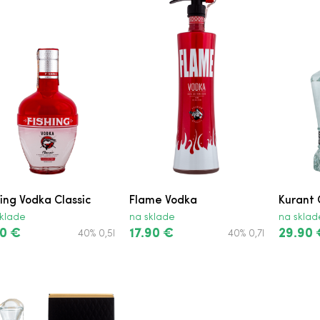
hing Vodka Classic
Flame Vodka
Kurant 
klade
na sklade
na sklad
0 €
17.90 €
29.90 
40% 0,5l
40% 0,7l