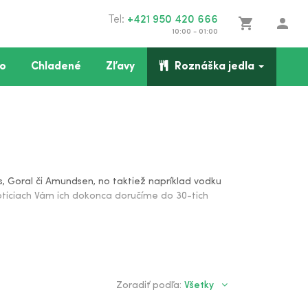
Tel:
+421 950 420 666
shopping_cart
person
10:00 - 01:00
o
Chladené
Zľavy
Roznáška jedla
lut či Ruský Štandard a mnoho ďalších. V Prešove a Ľuboticiach
, Goral či Amundsen, no taktiež napríklad vodku
boticiach Vám ich dokonca doručíme do 30-tich
Všetky
Zoradiť podľa: