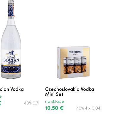
ocian Vodka
Czechoslovakia Vodka
Mini Set
e
na sklade
€
40% 0,7l
10.50 €
40% 4 x 0,04l