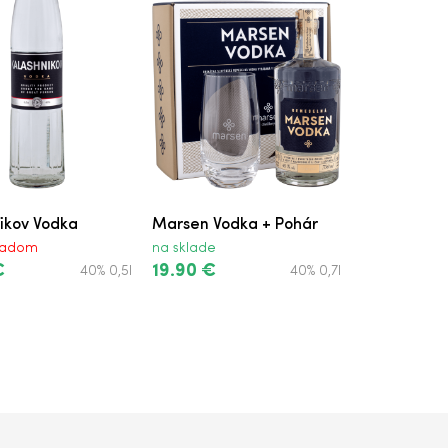
ikov Vodka
Marsen Vodka + Pohár
kladom
na sklade
€
19.90 €
40% 0,5l
40% 0,7l