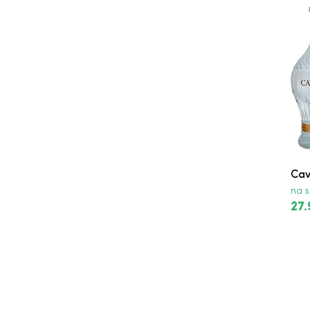
9 Mile Vodka
9 Mile Vodka
9 Mile Vodka
Nemiroff Burning Pear
Nemiroff Burning Pear
Nemiroff Wild Cranberry
Cav
Rammstein Vodka
na s
27.
Nemiroff Honey Pepper De Luxe Vodka
Nemiroff Bold Orange Vodka
Nemiroff Original Vodka