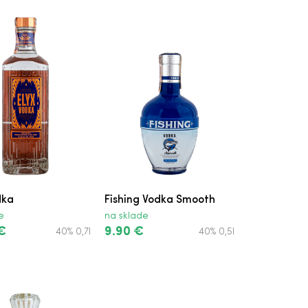
dka
Fishing Vodka Smooth
e
na sklade
€
9.90 €
40% 0,7l
40% 0,5l