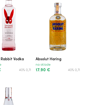
 Rabbit Vodka
Absolut Haring
e
na sklade
€
17.90 €
40% 0,7l
40% 0,7l