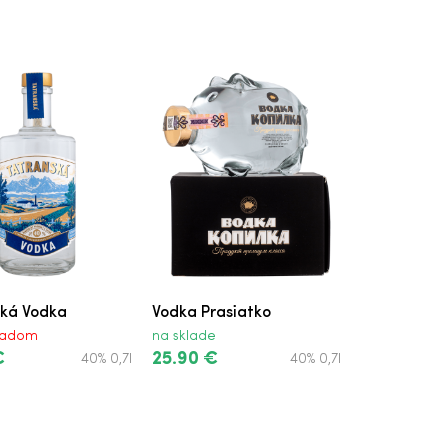
ská Vodka
Vodka Prasiatko
kladom
na sklade
€
25.90 €
40% 0,7l
40% 0,7l