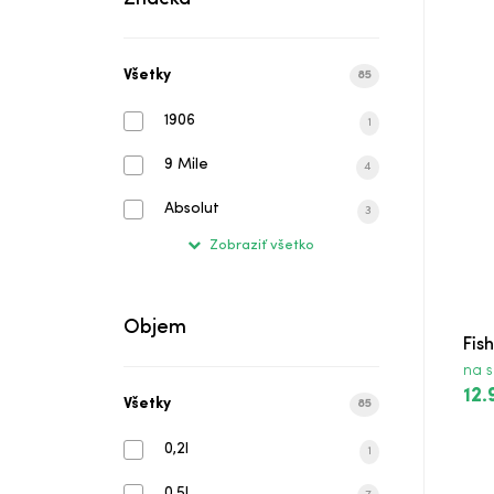
Fishing Vodka Classic
Všetky
85
Flame Vodka
1906
1
Kurant Crystal Vodka
9 Mile
4
Kurant Crystal Vodka
Absolut
3
Caviaroff Vodka
Zobraziť všetko
Absolut Tabasco
Objem
Fis
NEFT Vodka White Barrel
na s
12.
Savage Rabbit Vodka
Všetky
85
Absolut Haring
0,2l
1
0,5l