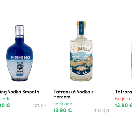
hing Vodka Smooth
Tatranská Vodka s
Tatran
Horcom
klade
nie je s
na sklade
90 €
13.90 
40% 0,7l
13.90 €
40% 0,7l