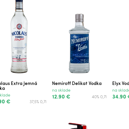
t
olaus Extra Jemná
Nemiroff Delikat Vodka
Elyx Vo
ka
na sklade
na sklad
klade
12.90 €
34.90 
40% 0,7l
90 €
37,5% 0,7l