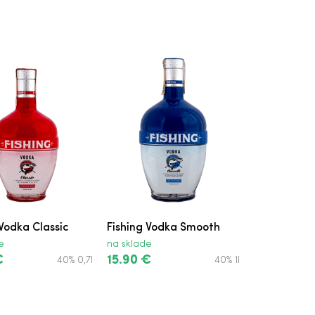
 Vodka Classic
Fishing Vodka Smooth
e
na sklade
€
15.90 €
40% 0,7l
40% 1l