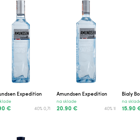
y
ndsen Expedition
Amundsen Expedition
Bialy B
klade
na sklade
na sklad
90 €
20.90 €
15.90 
40% 0,7l
40% 1l