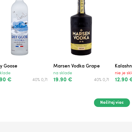
y Goose
Marsen Vodka Grape
Kalashn
klade
na sklade
nie je s
.90 €
19.90 €
12.90 
40% 0,7l
40% 0,7l
Načítaj viac