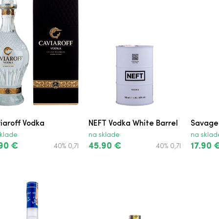
iaroff Vodka
NEFT Vodka White Barrel
Savage
klade
na sklade
na sklad
90 €
45.90 €
17.90 
40% 0,7l
40% 0,7l