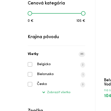
Cenová kategória
Tatranská Vodka
Vodka Prasiatko
0 €
105 €
Amundsen Expedition
Krajina pôvodu
Amundsen Expedition
Bialy Bocian Vodka
Všetky
85
Czechoslovakia Vodka Mini Set
Belgicko
2
Bielorusko
Nicolaus Extra Jemná Vodka
1
Bel
Česko
Vod
3
Nemiroff Delikat Vodka
na s
Zobraziť všetko
104
Elyx Vodka
Fishing Vodka Smooth
Značka