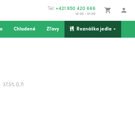
Tel:
+421 950 420 666
shopping_cart
person
10:00 - 01:00
o
Chladené
Zľavy
Roznáška jedla
e
37,5% 0,7l