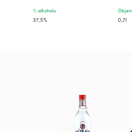
% alkoholu
Obje
37,5%
0,7l