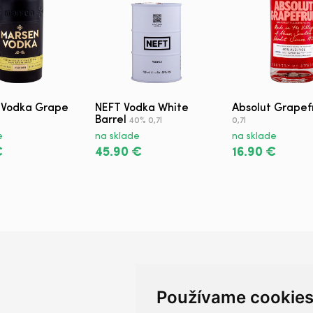
 Vodka Grape
NEFT Vodka White
Absolut Grapef
Barrel
40% 0,7l
0,7l
e
na sklade
na sklade
€
45.90 €
16.90 €
Používame cookie