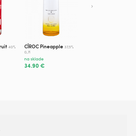
ruit
CÎROC Pineapple
Vodka Jemná
40%
37,5%
40% 0,7l
0,7l
na sklade
na sklade
9.90 €
34.90 €
+421 950 420 666
s