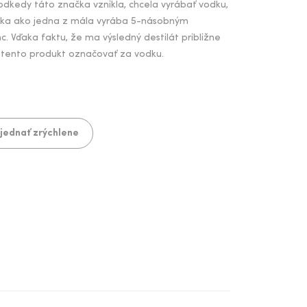
odkedy táto značka vznikla, chcela vyrábať vodku,
dka ako jedna z mála vyrába 5-násobným
. Vďaka faktu, že ma výsledný destilát približne
é tento produkt označovať za vodku.
jednať zrýchlene