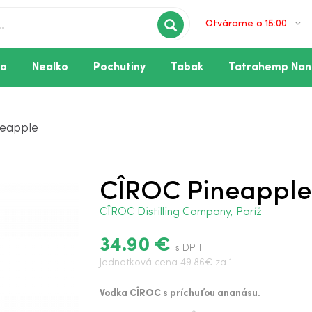
Otvárame o 15:00
vo
Nealko
Pochutiny
Tabak
Tatrahemp Nan
eapple
CÎROC Pineappl
CÎROC Distilling Company, Paríž
34.90 €
s DPH
Jednotková cena 49.86€ za 1l
Vodka CÎROC s príchuťou ananásu.