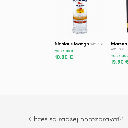
Nicolaus Mango
Marsen
38% 0,7l
40% 0,7l
na sklade
na sklad
10.90 €
19.90 
Chceš sa radšej porozprávať?