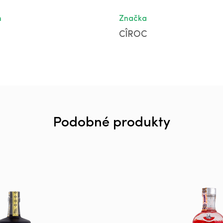
m
Značka
CÎROC
Podobné produkty