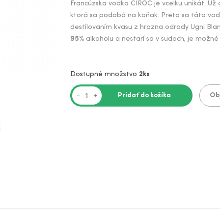
Francúzska vodka CÎROC je vcelku unikát. Už 
ktorá sa podobá na koňak. Preto sa táto vo
destilovaním kvasu z hrozna odrody Ugni Blanc
95%
alkoholu a nestarí sa v sudoch, je možn
Dostupné množstvo
2ks
Pridať do košíka
Ob
-
+