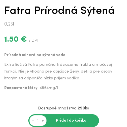
Fatra Prírodná Sýtená
0,25l
1.50 €
s DPH
Prírodná minerálna sýtená voda.
Extra liečivá Fatra pomáha tráviacemu traktu a močovej
funkcii. Nie je vhodná pre dojčiace ženy, deti a pre osoby
ktorým sa odporúča nízky príjem sodíka.
Rozpustené látky:
4564mg/l
Dostupné množstvo
290ks
Pridať do košíka
-
+