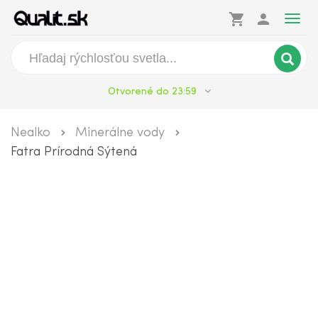
shopping_cart
person
Togg
navig
Otvorené do 23:59
Nealko
Minerálne vody
Fatra Prírodná Sýtená