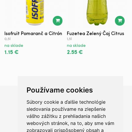
Isofruit Pomaranč a Citrón
Fuzetea Zelený Čaj Citrus
M
0,5l
1,5l
n
na sklade
na sklade
1
1.15 €
2.55 €
Používame cookies
Súbory cookie a ďalšie technológie
Chceš sa radšej porozprávať?
sledovania používame na zlepšenie
vášho zážitku z prehliadania našich
webových stránok, na to, aby sme vám
zobrazovali prispôsobený obsah a