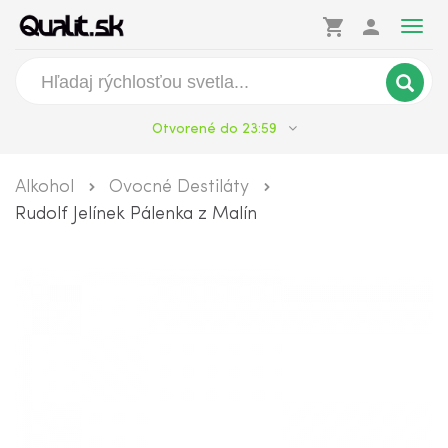
shopping_cart
person
Togg
navig
Otvorené do 23:59
Alkohol
Ovocné Destiláty
Rudolf Jelínek Pálenka z Malín