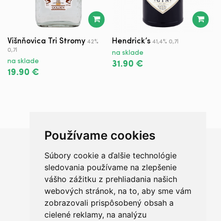
Višnňovica Tri Stromy
Hendrick’s
M
42%
41,4% 0,7l
0,7l
na sklade
n
na sklade
31.90 €
3
19.90 €
Používame cookies
Súbory cookie a ďalšie technológie
Chceš sa radšej porozprávať?
sledovania používame na zlepšenie
vášho zážitku z prehliadania našich
webových stránok, na to, aby sme vám
zobrazovali prispôsobený obsah a
cielené reklamy, na analýzu