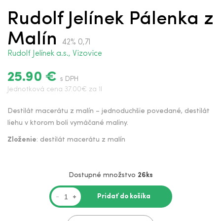
Rudolf Jelínek Pálenka z
Malín
42% 0,7l
Rudolf Jelínek a.s., Vizovice
25.90 €
s DPH
Jednotková cena 37.00€ za 1l
Destilát macerátu z malín – jednoduchšie povedané, destilát
liehu v ktorom boli vymáčané maliny.
Zloženie
: destilát macerátu z malín
Dostupné množstvo
26ks
Pridať do košíka
-
+