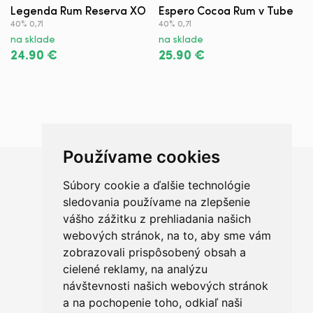
Legenda Rum Reserva XO
Espero Cocoa Rum v Tube
M
F
40% 0,7l
40% 0,7l
K
na sklade
na sklade
n
24.90 €
25.90 €
5
Používame cookies
Súbory cookie a ďalšie technológie
Chceš sa radšej porozprávať?
sledovania používame na zlepšenie
vášho zážitku z prehliadania našich
webových stránok, na to, aby sme vám
zobrazovali prispôsobený obsah a
cielené reklamy, na analýzu
+421 950 420 666
návštevnosti našich webových stránok
a na pochopenie toho, odkiaľ naši