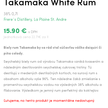
Takamaka White Rum
38% 0,7l
Frere´s Distillery, La Plaine St. Andre
15.90 €
s DPH
Jednotková cena 22.71€ za 1l
Biely rum Takamaka by sa rád stal súčasťou vášho daiquiri či
p
iña colady.
Seychelský biely rum od výrobcu Takamaka vzniká kvasením a
následným destilovaním seychelskej cukrovej trstiny. Tú
destilujú v medených destilačných kotloch, na surový rum s
obsahom alkoholu vyše 96%. Ten následne čaká zmiešanie s
pramenitou seychelskou vodou na výsledných 38% alkoholu a
fľašovanie. Výsledkom je jemný rum perfektný do koktejlov.
Ľutujeme, no tento produkt je momentálne nedostupný.