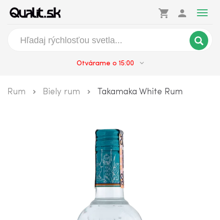
shopping_cart
person
Togg
navig
Otvárame o 15:00
Rum
Biely rum
Takamaka White Rum