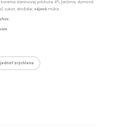
korenia slaninovej príchute 4% [aróma, dymová
oľ, cukor, droždie,
sójová
múka
chov.
mom.
jednať zrýchlene