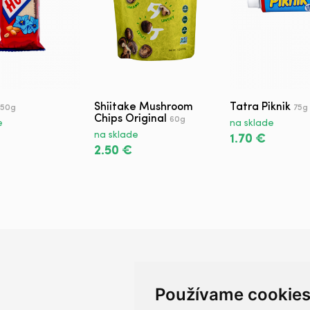
Shiitake Mushroom
Tatra Piknik
50g
75g
Chips Original
60g
e
na sklade
na sklade
1.70 €
2.50 €
Používame cookie