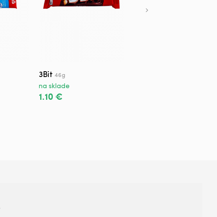
3Bit
Granarolo Cheese
46g
Snack Hľuzovka
24g
na sklade
na sklade
1.10 €
2.90 €
+421 950 420 666
s