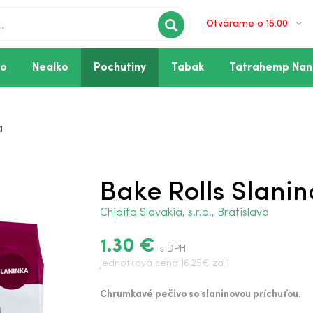
Otvárame o 15:00
vo
Nealko
Pochutiny
Tabak
Tatrahemp Nan
a
Bake Rolls Slani
Chipita Slovakia, s.r.o., Bratislava
1.30 €
s DPH
Jednotková cena 16.25€ za 1
Chrumkavé pečivo so slaninovou príchuťou.