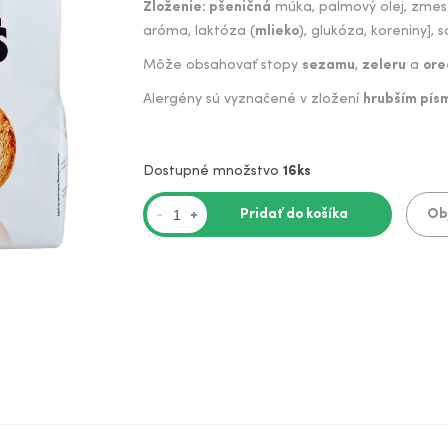
Zloženie: pšeničná
múka, palmový olej, zmes 
aróma, laktóza (
mlieko
), glukóza, koreniny], s
Môže obsahovať stopy
sezamu
,
zeleru
a
ore
Alergény sú vyznačené v zložení
hrubším pís
Dostupné množstvo
16ks
Pridať do košíka
Ob
-
+