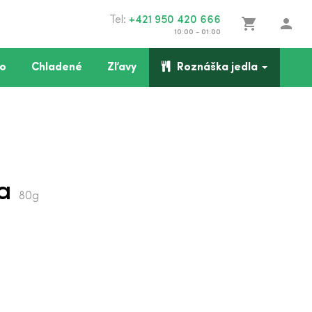
Tel:
+421 950 420 666
shopping_cart
person
10:00 - 01:00
o
Chladené
Zľavy
Roznáška jedla
na
80g