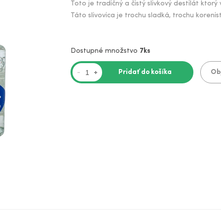
Toto je tradičný a čistý slivkový destilát kto
Táto slivovica je trochu sladká, trochu koren
Dostupné množstvo
7ks
Pridať do košíka
Ob
-
+