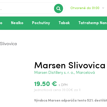
Otvorené do 01:00
vo
Nealko
Pochutiny
Tabak
Tatrahemp Nan
Slivovica
Marsen Slivovic
Marsen Distillery s. r. o., Marcelová
19.50 €
s DPH
Jednotková cena 39.00€ za 1l
Výrobca Marsen odporúča tento 52%
destilát