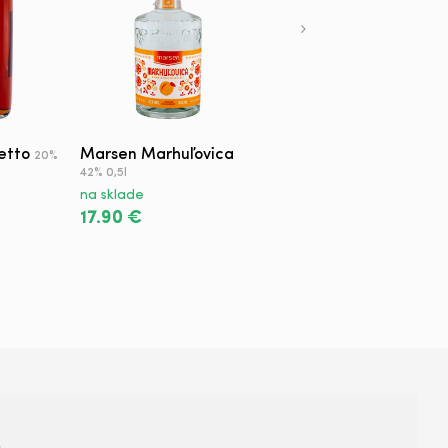
etto
Marsen Marhuľovica
Tanqueray Flor de
20%
Sevilla
42% 0,5l
41,3% 0,7l
na sklade
na sklade
17.90 €
22.90 €
+421 950 420 666
s