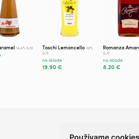
aramel
Toschi Lemoncello
Romanza Amar
14,4% 0,5l
28%
0,7l
0,7l
e
na sklade
na sklade
19.90 €
8.20 €
Používame cookie