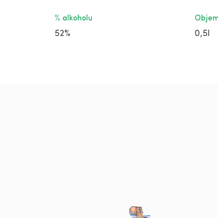
% alkoholu
Obje
52%
0,5l