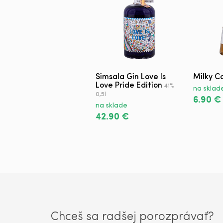
Simsala Gin Love Is
Milky C
Love Pride Edition
41%
na sklad
0,5l
6.90 €
na sklade
42.90 €
Chceš sa radšej porozprávať?