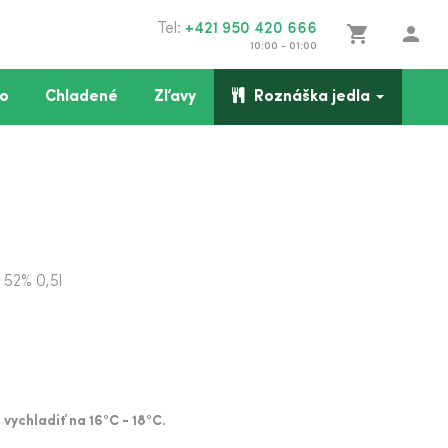
Tel:
+421 950 420 666
shopping_cart
person
10:00 - 01:00
o
Chladené
Zľavy
Roznáška jedla
a
52% 0,5l
 vychladiť na 16°C - 18°C.