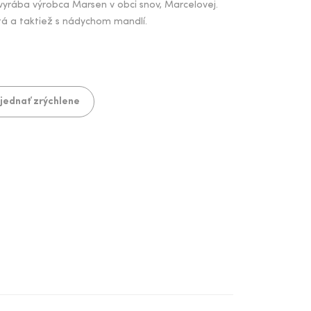
rý vyrába výrobca Marsen v obci snov, Marcelovej.
istá a taktiež s nádychom mandlí.
jednať zrýchlene