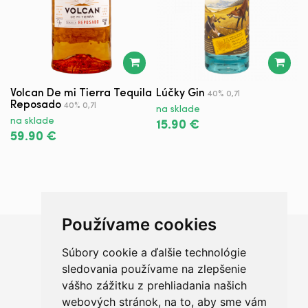
Volcan De mi Tierra Tequila
Lúčky Gin
Z
40% 0,7l
Reposado
Z
40% 0,7l
na sklade
na sklade
n
15.90 €
59.90 €
2
Používame cookies
Súbory cookie a ďalšie technológie
Chceš sa radšej porozprávať?
sledovania používame na zlepšenie
vášho zážitku z prehliadania našich
webových stránok, na to, aby sme vám