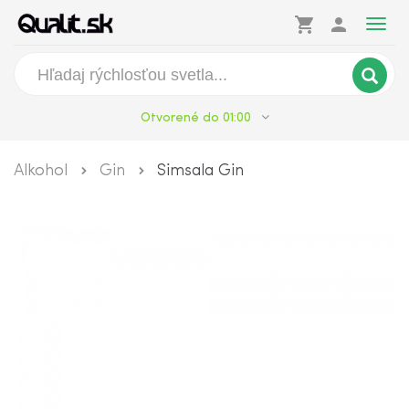
shopping_cart
person
Togg
navig
Otvorené do 01:00
Alkohol
Gin
Simsala Gin