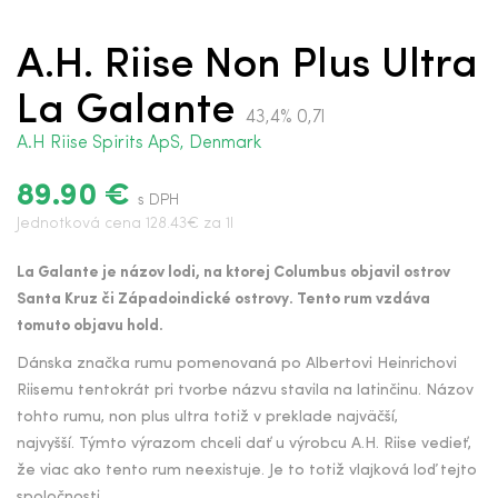
A.H. Riise Non Plus Ultra
La Galante
43,4% 0,7l
A.H Riise Spirits ApS, Denmark
89.90 €
s DPH
Jednotková cena 128.43€ za 1l
La Galante je názov lodi, na ktorej Columbus objavil ostrov
Santa Kruz či Západoindické ostrovy. Tento rum vzdáva
tomuto objavu hold.
Dánska značka rumu pomenovaná po Albertovi Heinrichovi
Riisemu tentokrát pri tvorbe názvu stavila na latinčinu. Názov
tohto rumu, non plus ultra totiž v preklade najväčší,
najvyšší. Týmto výrazom chceli dať u výrobcu A.H. Riise vedieť,
že viac ako tento rum neexistuje. Je to totiž vlajková loď tejto
spoločnosti.