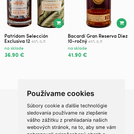
Patridom Selección
Bacardí Gran Reserva Diez
H
Exclusiva 12
10-ročný
40% 0,7l
40% 0,7l
3
na sklade
na sklade
n
36.90 €
41.90 €
2
Používame cookies
Súbory cookie a ďalšie technológie
Chceš sa radšej porozprávať?
sledovania používame na zlepšenie
vášho zážitku z prehliadania našich
webových stránok, na to, aby sme vám