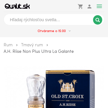
shopping_cart
person
Togg
navig
Otvárame o 15:00
Rum
Tmavý rum
A.H. Riise Non Plus Ultra La Galante