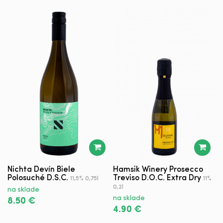
Nichta Devín Biele
Hamsik Winery Prosecco
V
Polosuché D.S.C.
Treviso D.O.C. Extra Dry
R
11,5% 0,75l
11%
0,2l
na sklade
n
na sklade
8.50 €
9
4.90 €