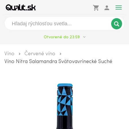
shopping_cart
person
Togg
navig
Otvorené do 23:59
Víno
Červené víno
Víno Nitra Salamandra Svätovavrinecké Suché