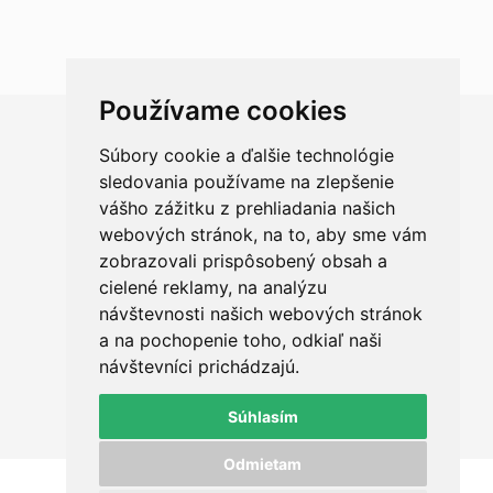
Používame cookies
Súbory cookie a ďalšie technológie
Chceš sa radšej porozprávať?
sledovania používame na zlepšenie
vášho zážitku z prehliadania našich
webových stránok, na to, aby sme vám
zobrazovali prispôsobený obsah a
cielené reklamy, na analýzu
+421 950 420 666
návštevnosti našich webových stránok
a na pochopenie toho, odkiaľ naši
ahoj@qualit.sk
návštevníci prichádzajú.
Okružná 29, Prešov
Súhlasím
Odmietam
© 2015 - 2026 www.qualit.sk - Powered by
Marek Gogoľ