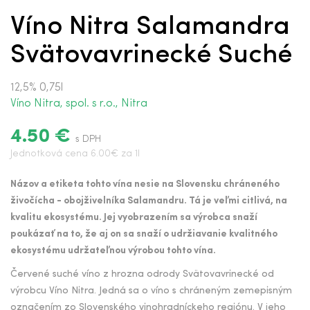
Víno Nitra Salamandra
Svätovavrinecké Suché
12,5% 0,75l
Víno Nitra, spol. s r.o., Nitra
4.50 €
s DPH
Jednotková cena 6.00€ za 1l
Názov a etiketa tohto vína nesie na Slovensku chráneného
živočícha - obojživelníka Salamandru. Tá je veľmi citlivá, na
kvalitu ekosystému. Jej vyobrazením sa výrobca snaží
poukázať na to, že aj on sa snaží o udržiavanie kvalitného
ekosystému udržateľnou výrobou tohto vína.
Červené suché víno z hrozna odrody Svätovavrinecké od
výrobcu Víno Nitra. Jedná sa o víno s chráneným zemepisným
označením zo Slovenského vinohradníckeho regiónu. V jeho