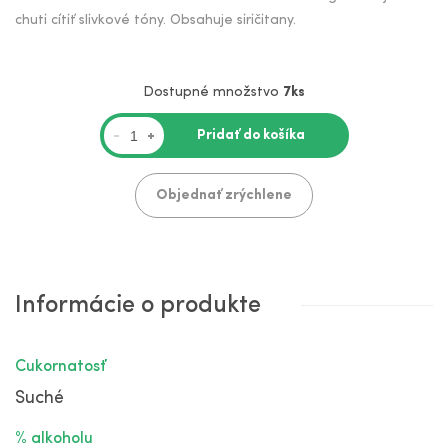
chuti cítiť slivkové tóny. Obsahuje siričitany.
Dostupné množstvo
7ks
Pridať do košíka
-
+
Objednať zrýchlene
Informácie o produkte
Cukornatosť
Suché
% alkoholu