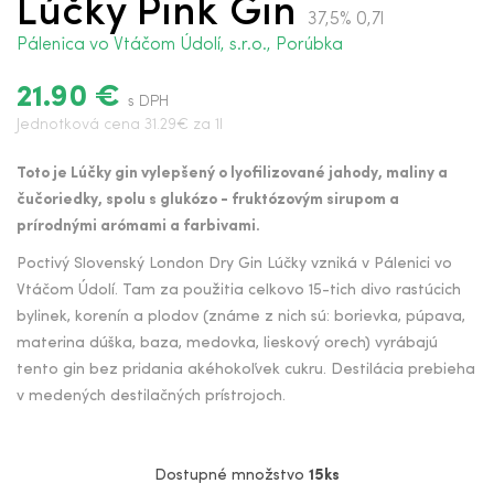
Lúčky Pink Gin
37,5% 0,7l
Pálenica vo Vtáčom Údolí, s.r.o., Porúbka
21.90 €
s DPH
Jednotková cena 31.29€ za 1l
Toto je Lúčky gin vylepšený o lyofilizované jahody, maliny a
čučoriedky, spolu s glukózo - fruktózovým sirupom a
prírodnými arómami a farbivami.
Poctivý Slovenský London Dry Gin Lúčky vzniká v Pálenici vo
Vtáčom Údolí. Tam za použitia celkovo 15-tich divo rastúcich
bylinek, korenín a plodov (známe z nich sú: borievka, púpava,
materina dúška, baza, medovka, lieskový orech) vyrábajú
tento gin bez pridania akéhokoľvek cukru. Destilácia prebieha
v medených destilačných prístrojoch.
Dostupné množstvo
15ks