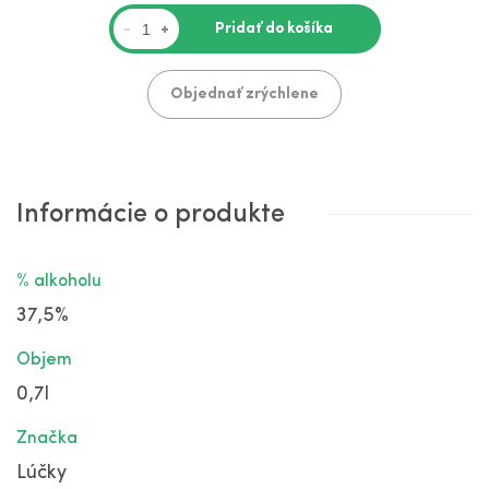
Pridať do košíka
-
+
Objednať zrýchlene
Informácie o produkte
% alkoholu
37,5%
Objem
0,7l
Značka
Lúčky