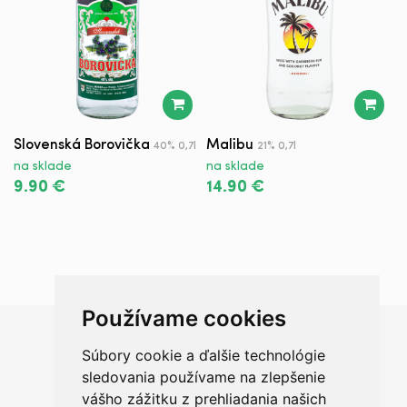
Slovenská Borovička
Malibu
Z
40% 0,7l
21% 0,7l
Z
na sklade
na sklade
n
9.90 €
14.90 €
2
Používame cookies
Súbory cookie a ďalšie technológie
Chceš sa radšej porozprávať?
sledovania používame na zlepšenie
vášho zážitku z prehliadania našich