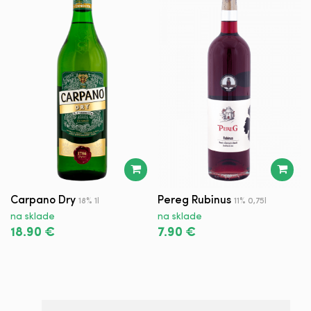
Carpano Dry
Pereg Rubinus
C
18% 1l
11% 0,75l
D
na sklade
na sklade
n
18.90 €
7.90 €
6