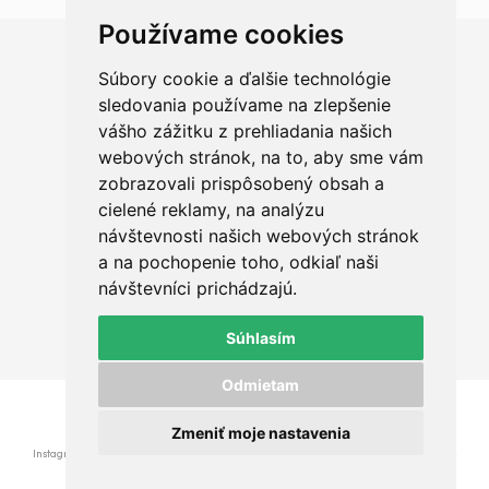
Používame cookies
Súbory cookie a ďalšie technológie
Chceš sa radšej porozprávať?
sledovania používame na zlepšenie
vášho zážitku z prehliadania našich
webových stránok, na to, aby sme vám
zobrazovali prispôsobený obsah a
cielené reklamy, na analýzu
+421 950 420 666
návštevnosti našich webových stránok
a na pochopenie toho, odkiaľ naši
ahoj@qualit.sk
návštevníci prichádzajú.
Okružná 29, Prešov
Súhlasím
Odmietam
© 2015 - 2026 www.qualit.sk - Powered by
Marek Gogoľ
Zmeniť moje nastavenia
Instagram
Facebook
GDPR
VOP
Ochrana osobných údajov
•
•
•
•
Platba
Doprava
Kontakt
•
•