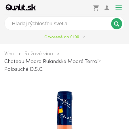
shopping_cart
person
Togg
navig
Otvorené do 01:00
Víno
Ružové víno
Chateau Modra Rulandské Modré Terroir
Polosuché D.S.C.