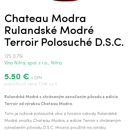
Chateau Modra
Rulandské Modré
Terroir Polosuché D.S.C.
12% 0,75l
Víno Nitra, spol. s r.o., Nitra
5.50 €
s DPH
Jednotková cena 7.33€ za 1l
Rulandské Modré s chráneným označením pôvodu z edície
Terroir od výrobcu Chateau Modra.
Toto je ružové polosuché víno z hrozna odrody Rulandské
Modré značky Chateau Modra, z edície Terroir s chráneným
označením pôvodu D.S.C. Hrozno použité na výrobu