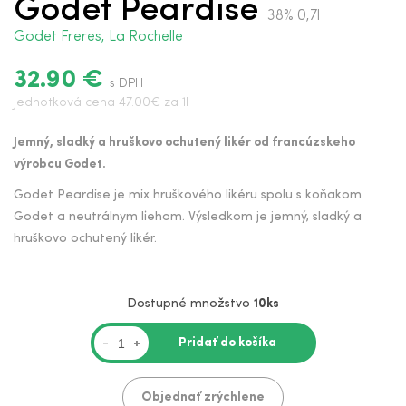
Godet Peardise
38% 0,7l
Godet Freres, La Rochelle
32.90 €
s DPH
Jednotková cena 47.00€ za 1l
Jemný, sladký a hruškovo ochutený likér od francúzskeho
výrobcu Godet.
Godet Peardise je mix hruškového likéru spolu s koňakom
Godet a neutrálnym liehom. Výsledkom je jemný, sladký a
hruškovo ochutený likér.
Dostupné množstvo
10ks
Pridať do košíka
-
+
Objednať zrýchlene