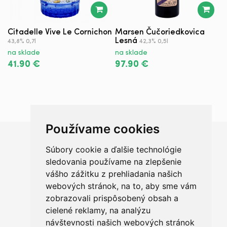
Citadelle Vive Le Cornichon
Marsen Čučoriedkovica
M
Lesná
43,8% 0,7l
42,3% 0,5l
n
na sklade
na sklade
1
41.90 €
97.90 €
Používame cookies
Súbory cookie a ďalšie technológie
Chceš sa radšej porozprávať?
sledovania používame na zlepšenie
vášho zážitku z prehliadania našich
webových stránok, na to, aby sme vám
zobrazovali prispôsobený obsah a
cielené reklamy, na analýzu
+421 950 420 666
návštevnosti našich webových stránok