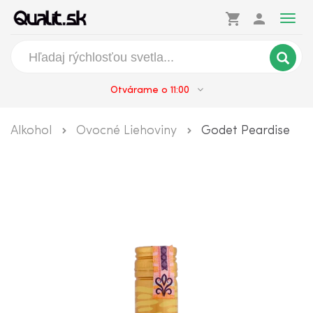
shopping_cart
person
Togg
navig
Otvárame o 11:00
Alkohol
Ovocné Liehoviny
Godet Peardise