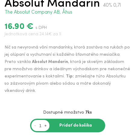
Absolut Mandarin
40% 0,7l
The Absolut Company AB, Åhus
16.90 €
s DPH
Jednotková cena 24.14€ za 1l
Nič sa nevyrovná vôni mandarínky, ktorá zostáva na rukách po
jej olúpaní a vychutnaní si každého šťavnatého mesiačika.
Preto vznikla
Absolut Mandarin
, ktorá je skvelým základom
pre množstvo drinkov a ideálnym východiskom pre nekonečné
experimentovanie s koktailmi.
Tip:
zmiešajte túto Absolutku
so zázvorovým pivom alebo sódou a máte dokonalý
víkendový drink.
Dostupné množstvo
7ks
Pridať do košíka
-
+