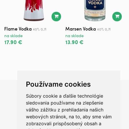
Flame Vodka
Marsen Vodka
T
40% 0,7l
40% 0,7l
4
na sklade
na sklade
n
17.90 €
13.90 €
1
Používame cookies
Súbory cookie a ďalšie technológie
Chceš sa radšej porozprávať?
sledovania používame na zlepšenie
vášho zážitku z prehliadania našich
webových stránok, na to, aby sme vám
zobrazovali prispôsobený obsah a