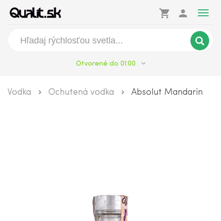
shopping_cart
person
Togg
navig
Otvorené do 01:00
Vodka
Ochutená vodka
Absolut Mandarin