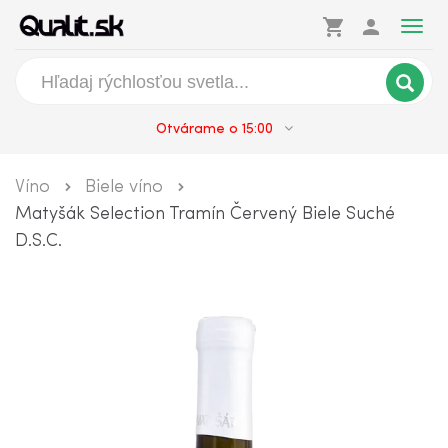
shopping_cart
person
Togg
navig
Otvárame o 15:00
Víno
Biele víno
Matyšák Selection Tramín Červený Biele Suché
D.S.C.