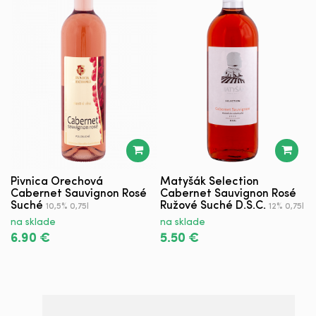
Pivnica Orechová
Matyšák Selection
H
Cabernet Sauvignon Rosé
Cabernet Sauvignon Rosé
S
Suché
Ružové Suché D.S.C.
10,5% 0,75l
12% 0,75l
n
na sklade
na sklade
6
6.90 €
5.50 €