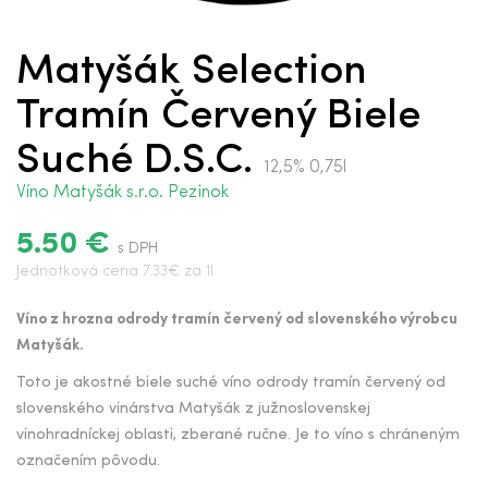
Matyšák Selection
Tramín Červený Biele
Suché D.S.C.
12,5% 0,75l
Víno Matyšák s.r.o. Pezinok
5.50 €
s DPH
Jednotková cena 7.33€ za 1l
Víno z hrozna odrody tramín červený od slovenského výrobcu
Matyšák.
Toto je akostné biele suché víno odrody tramín červený od
slovenského vinárstva Matyšák z južnoslovenskej
vinohradníckej oblasti, zberané ručne. Je to víno s chráneným
označením pôvodu.