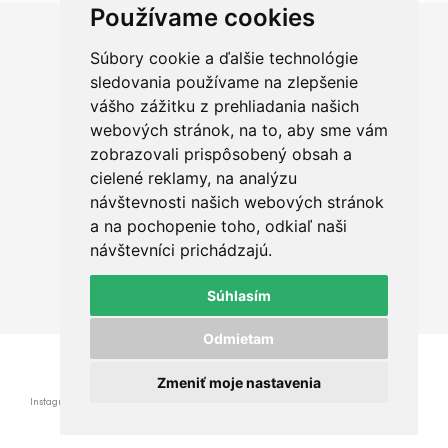
Používame cookies
Súbory cookie a ďalšie technológie
Chceš sa radšej porozprávať?
sledovania používame na zlepšenie
vášho zážitku z prehliadania našich
webových stránok, na to, aby sme vám
zobrazovali prispôsobený obsah a
cielené reklamy, na analýzu
+421 950 420 666
návštevnosti našich webových stránok
a na pochopenie toho, odkiaľ naši
ahoj@qualit.sk
návštevníci prichádzajú.
Okružná 29, Prešov
Súhlasím
Odmietam
© 2015 - 2026 www.qualit.sk - Powered by
Marek Gogoľ
Zmeniť moje nastavenia
Instagram
Facebook
GDPR
VOP
Ochrana osobných údajov
•
•
•
•
Platba
Doprava
Kontakt
•
•