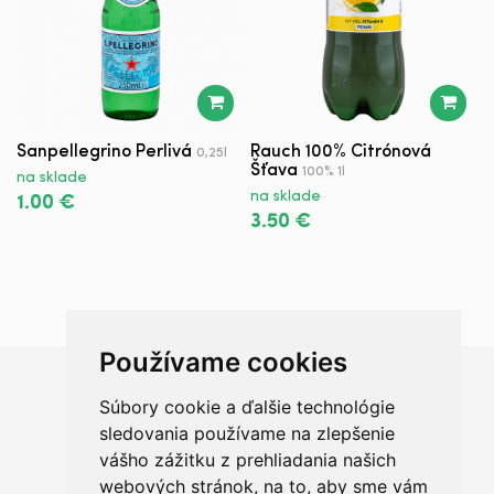
Sanpellegrino Perlivá
Rauch 100% Citrónová
R
0,25l
Šťava
100% 1l
na sklade
n
na sklade
1.00 €
2
3.50 €
Používame cookies
Súbory cookie a ďalšie technológie
Chceš sa radšej porozprávať?
sledovania používame na zlepšenie
vášho zážitku z prehliadania našich
webových stránok, na to, aby sme vám