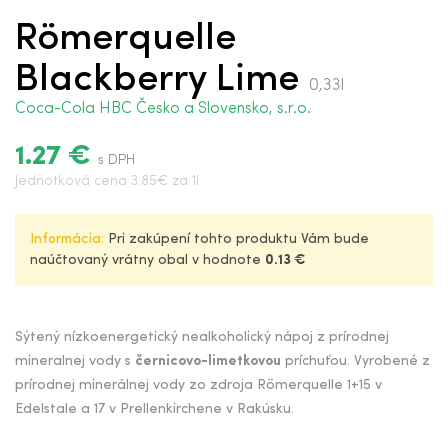
Römerquelle
Blackberry Lime
0,33l
Coca-Cola HBC Česko a Slovensko, s.r.o.
1.27 €
s DPH
Jednotková cena 3.85€ za 1l
Informácia:
Pri zakúpení tohto produktu Vám bude
naúčtovaný vrátny obal v hodnote
0.13 €
Sýtený nízkoenergetický nealkoholický nápoj z prírodnej
mineralnej vody s
černicovo-limetkovou
príchuťou. Vyrobené z
prírodnej minerálnej vody zo zdroja Römerquelle 1+15 v
Edelstale a 17 v Prellenkirchene v Rakúsku.