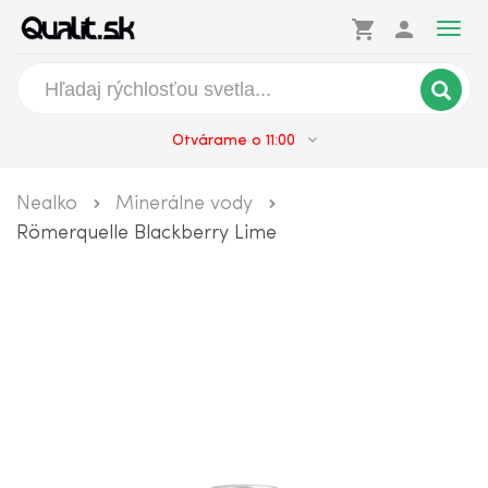
shopping_cart
person
Togg
navig
Otvárame o 11:00
Nealko
Minerálne vody
Römerquelle Blackberry Lime