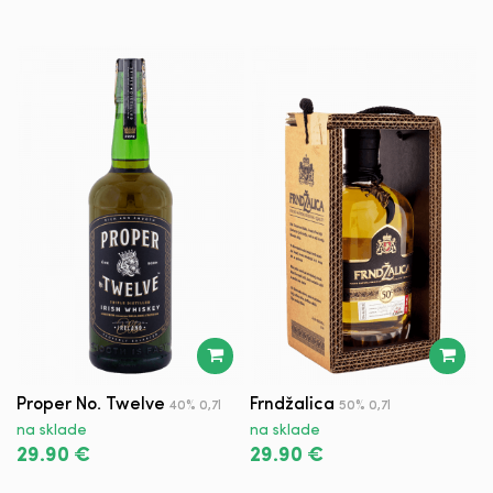
Proper No. Twelve
Frndžalica
B
40% 0,7l
50% 0,7l
na sklade
na sklade
n
29.90 €
29.90 €
1