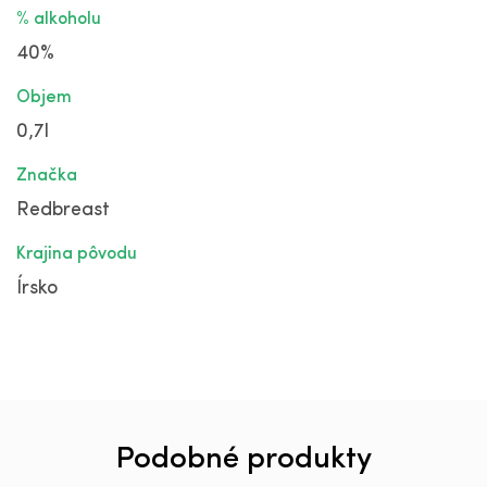
% alkoholu
40%
Objem
0,7l
Značka
Redbreast
Krajina pôvodu
Írsko
Podobné produkty