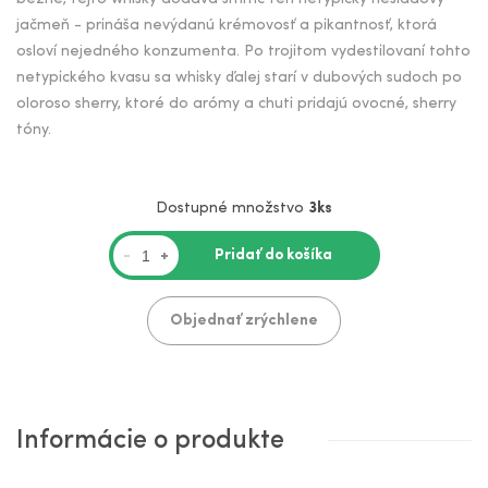
jačmeň - prináša nevýdanú krémovosť a pikantnosť, ktorá
osloví nejedného konzumenta. Po trojitom vydestilovaní tohto
netypického kvasu sa whisky ďalej starí v dubových sudoch po
oloroso sherry, ktoré do arómy a chuti pridajú ovocné, sherry
tóny.
Dostupné množstvo
3ks
Pridať do košíka
-
+
Objednať zrýchlene
Informácie o produkte