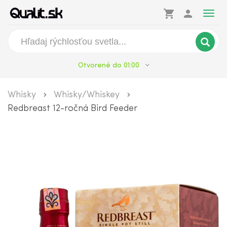
shopping_cart
person
Togg
navig
Otvorené do 01:00
Whisky
Whisky/Whiskey
Redbreast 12-ročná Bird Feeder