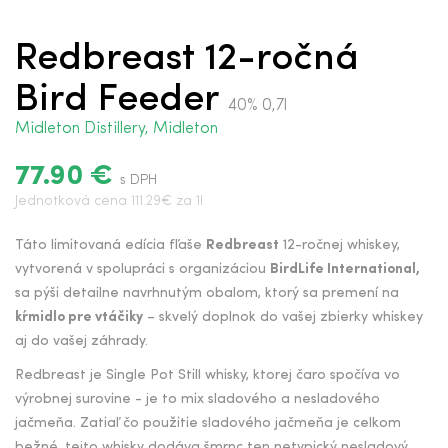
Redbreast 12-ročná
Bird Feeder
40% 0,7l
Midleton Distillery, Midleton
77.90 €
s DPH
Jednotková cena 111.29€ za 1l
Táto limitovaná edícia fľaše
Redbreast
12-ročnej whiskey,
vytvorená v spolupráci s organizáciou
BirdLife International,
sa pýši detailne navrhnutým obalom, ktorý sa premení na
kŕmidlo pre vtáčiky
– skvelý doplnok do vašej zbierky whiskey
aj do vašej záhrady.
Redbreast je Single Pot Still whisky, ktorej čaro spočíva vo
výrobnej surovine - je to mix sladového a nesladového
jačmeňa. Zatiaľ čo použitie sladového jačmeňa je celkom
bežné, tejto whisky dodáva šmrnc ten netypický nesladový