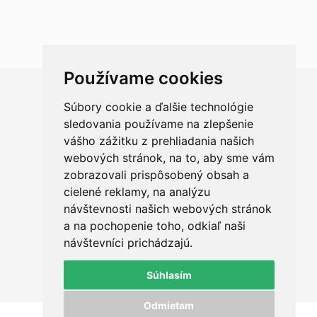
Používame cookies
Súbory cookie a ďalšie technológie
Chceš sa radšej porozprávať?
sledovania používame na zlepšenie
vášho zážitku z prehliadania našich
webových stránok, na to, aby sme vám
zobrazovali prispôsobený obsah a
cielené reklamy, na analýzu
+421 950 420 666
návštevnosti našich webových stránok
a na pochopenie toho, odkiaľ naši
ahoj@qualit.sk
návštevníci prichádzajú.
Okružná 29, Prešov
Súhlasím
Odmietam