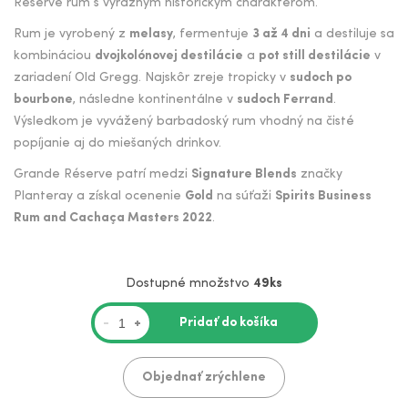
Réserve rum s výrazným historickým charakterom.
Rum je vyrobený z
melasy
, fermentuje
3 až 4 dni
a destiluje sa
kombináciou
dvojkolónovej destilácie
a
pot still destilácie
v
zariadení Old Gregg. Najskôr zreje tropicky v
sudoch po
bourbone
, následne kontinentálne v
sudoch Ferrand
.
Výsledkom je vyvážený barbadoský rum vhodný na čisté
popíjanie aj do miešaných drinkov.
Grande Réserve patrí medzi
Signature Blends
značky
Planteray a získal ocenenie
Gold
na súťaži
Spirits Business
Rum and Cachaça Masters 2022
.
Dostupné množstvo
49ks
Pridať do košíka
-
+
Objednať zrýchlene