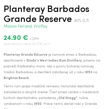
Planteray Barbados
Grande Reserve
40% 0,7l
Maison Ferrand, Viroflay
24.90 €
s DPH
Jednotková cena 35.57€ za 1l
Planteray Grande Réserve
je rumová zmes z Barbadosu,
destilovaná v
Stade’s West Indies Rum Distillery
, priamo na
pobreží Karibského mora. Ide o poctu bohatej rumovej
tradícii Barbadosu a destilérii založenej už v roku
1893
na
Brighton Beach
.
Tento rum spája tradičné remeslo, historické destilačné
zariadenia a dvojité zrenie. Časť zmesi vzniká v medených
kotloch destilačného zariadenia
„Old Gregg“
, ručne
vyrobenom v roku
1850
. Práve tento detail robí z Grande