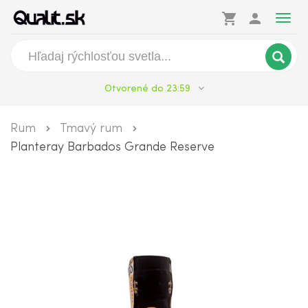
shopping_cart
person
Togg
navig
Otvorené do 23:59
Rum
Tmavý rum
Planteray Barbados Grande Reserve