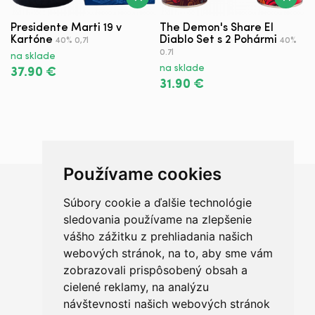
Presidente Marti 19 v
The Demon's Share El
P
Kartóne
Diablo Set s 2 Pohármi
R
40% 0,7l
40%
0.7l
na sklade
n
na sklade
37.90 €
4
31.90 €
Používame cookies
Súbory cookie a ďalšie technológie
Chceš sa radšej porozprávať?
sledovania používame na zlepšenie
vášho zážitku z prehliadania našich
webových stránok, na to, aby sme vám
zobrazovali prispôsobený obsah a
cielené reklamy, na analýzu
+421 950 420 666
návštevnosti našich webových stránok