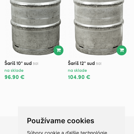
Šariš 10° sud
Šariš 12° sud
S
50l
50l
na sklade
na sklade
n
96.90 €
104.90 €
6
Používame cookies
Súbory cookie a ďalšie technológie