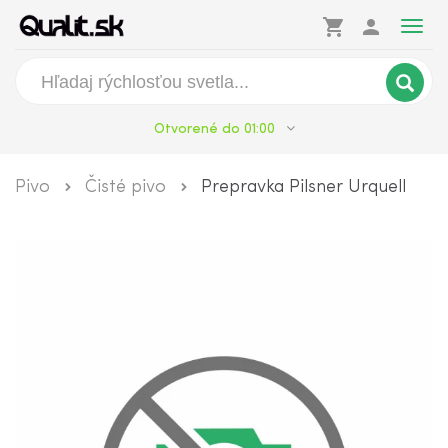
shopping_cart
person
Togg
navig
Otvorené do 01:00
Pivo
Čisté pivo
Prepravka Pilsner Urquell