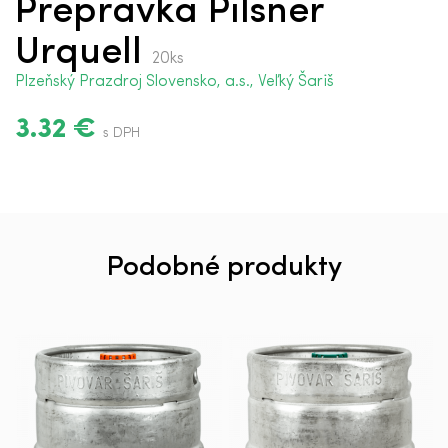
Prepravka Pilsner
Urquell
20ks
Plzeňský Prazdroj Slovensko, a.s., Veľký Šariš
3.32 €
s DPH
Podobné produkty