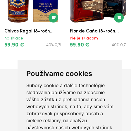
Chivas Regal 18-ročn...
Flor de Caña 18-ročn...
na sklade
nie je skladom
59.90 €
59.90 €
40% 0,7l
40% 0,7l
Používame cookies
Súbory cookie a ďalšie technológie
Chceš sa radšej porozprávať?
sledovania používame na zlepšenie
vášho zážitku z prehliadania našich
webových stránok, na to, aby sme vám
zobrazovali prispôsobený obsah a
cielené reklamy, na analýzu
+421 950 420 666
návštevnosti našich webových stránok