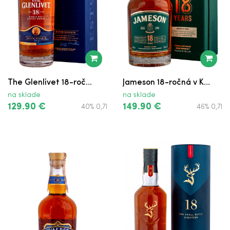
The Glenlivet 18-roč...
Jameson 18-ročná v K...
na sklade
na sklade
129.90 €
149.90 €
40% 0,7l
46% 0,7l