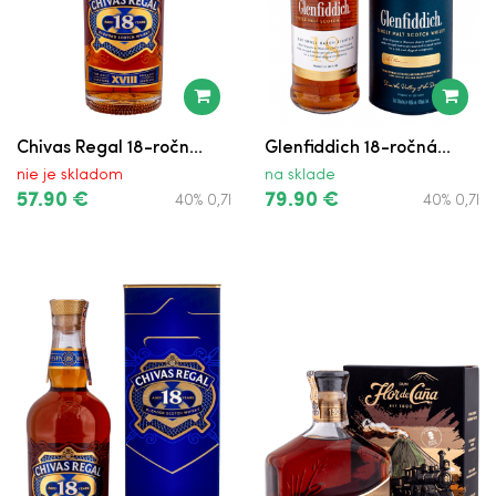
Chivas Regal 18-ročn...
Glenfiddich 18-ročná...
nie je skladom
na sklade
57.90 €
79.90 €
40% 0,7l
40% 0,7l