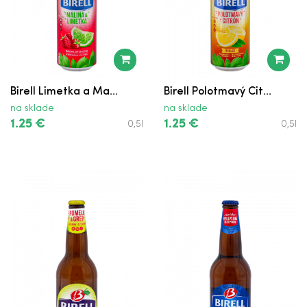
Birell Limetka a Ma...
Birell Polotmavý Cit...
na sklade
na sklade
1.25 €
1.25 €
0,5l
0,5l