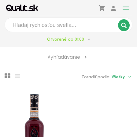
shopping_cart
person
Togg
navig
Otvorené do 01:00
Black Tears Dry Spiced
Vyhľadávanie
Všetky
Zoradiť podľa: