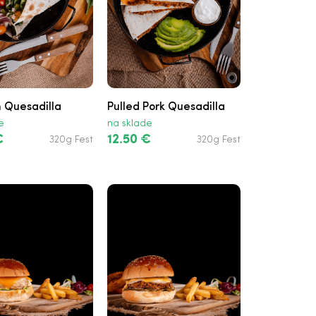
 Quesadilla
Pulled Pork Quesadilla
e
na sklade
€
12.50 €
320g Fest
320g Fest