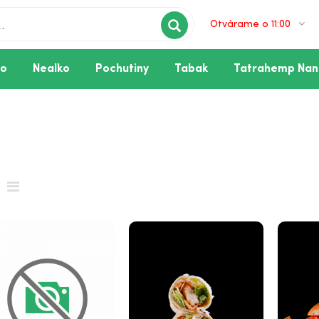
Otvárame o 11:00
vo
Nealko
Pochutiny
Tabak
Tatrahemp Nan