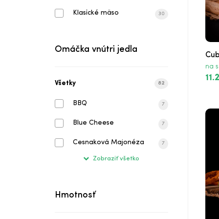
Klasické mäso
Classic Hotdog
30
New York Hotdog
Omáčka vnútri jedla
Cub
BBQ Hotdog
na s
11.
Chilli Hotdog
Všetky
82
BBQ
Cheese Hotdog
7
Blue Cheese
7
Fest Hotdog
Cesnaková Majonéza
7
Cezar Wrap
Zobraziť všetko
Mozzarella Wrap
Chicken Wrap
Hmotnosť