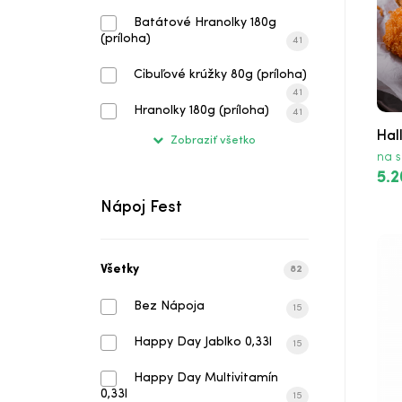
Syr v Žemli Menu
Batátové Hranolky 180g
(príloha)
41
Syr v Žemli
Cibuľové krúžky 80g (príloha)
Crispy Chicken Burger
41
Hranolky 180g (príloha)
41
Crispy Chicken Burger Menu
Hal
Zobraziť všetko
na s
Bacon Jalapeno Burger
5.2
Nápoj Fest
Bacon Jalapeno Burger Menu
Bryndzový Burger
Všetky
82
Bryndzový Burger Menu
Bez Nápoja
15
Hamburger
Happy Day Jablko 0,33l
15
Hamburger Menu
Happy Day Multivitamín
0,33l
15