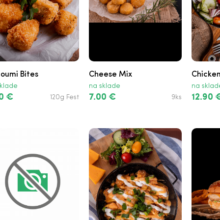
loumi Bites
Cheese Mix
Chicken
klade
na sklade
na sklad
0 €
7.00 €
12.90 
120g Fest
9ks