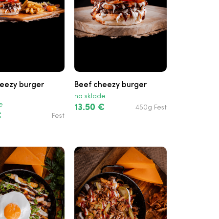
eezy burger
Beef cheezy burger
na sklade
e
13.50 €
450g Fest
€
Fest