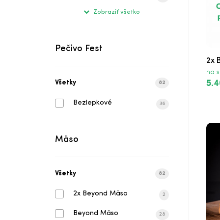
Double Cheeseburger
Zobraziť všetko
Double Cheeseburger Menu
Pečivo Fest
Veggie Burger
2x 
na s
Veggie Burger Menu
Všetky
5.4
82
Cheeseburger
Bezlepkové
36
Cheeseburger Menu
Mäso
BBQ Burger
BBQ Burger Menu
Všetky
82
Chicken Burger
2x Beyond Mäso
2
Chicken Burger Menu
Beyond Mäso
28