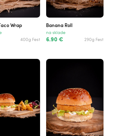
Taco Wrap
Banana Roll
e
na sklade
6.90 €
400g Fest
290g Fest