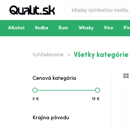
Alkohol
Vodka
Rum
Whisky
Víno
Pi
Shrimp Bowl Šalát
Všetky kategórie
Vyhľadávanie
Shrimp wrap
Beef cheezy burger menu
Cenová kategória
Beef cheezy burger
Advokáto burger menu
0 €
19 €
Advokáto burger
Krajina pôvodu
Chicken & Egg Loaded Fries