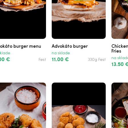
okáto burger menu
Advokáto burger
Chicke
Fries
klade
na sklade
na sklad
00 €
11.00 €
Fest
330g Fest
13.50 