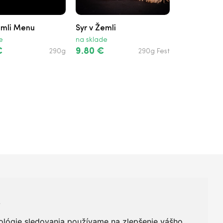
emli Menu
Syr v Žemli
e
na sklade
€
9.80 €
290g
290g Fest
+421 950 420 666
s
ológie sledovania používame na zlepšenie vášho