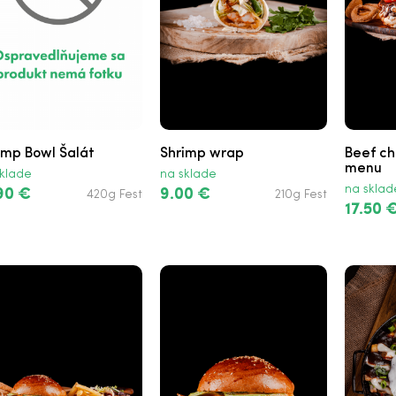
imp Bowl Šalát
Shrimp wrap
Beef ch
menu
klade
na sklade
na sklad
90 €
9.00 €
420g Fest
210g Fest
17.50 