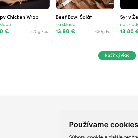
spy Chicken Wrap
Beef Bowl Šalát
Syr v Ž
klade
na sklade
na sklad
0 €
13.90 €
13.80 
320g Fest
430g Fest
Načítaj viac
Používame cookie
Súbory cookie a ďalšie techn