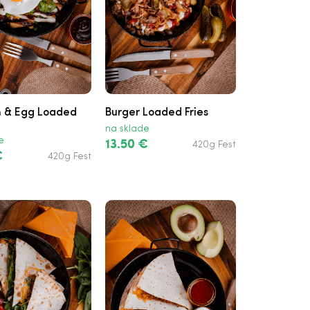
n & Egg Loaded
Burger Loaded Fries
na sklade
e
13.50 €
420g Fest
€
420g Fest