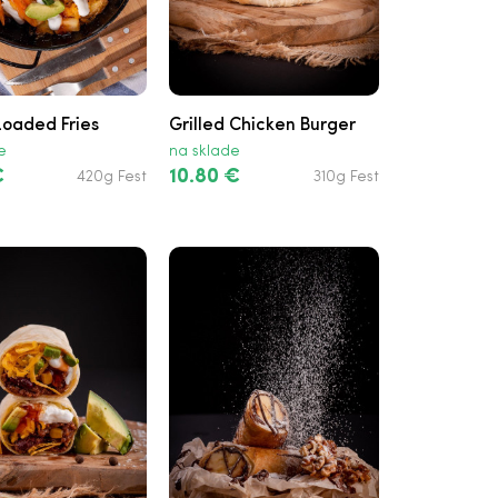
Loaded Fries
Grilled Chicken Burger
e
na sklade
€
10.80 €
420g Fest
310g Fest