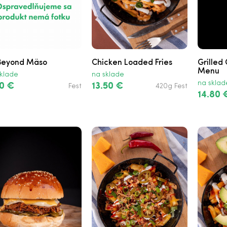
Beyond Mäso
Chicken Loaded Fries
Grilled
Menu
klade
na sklade
na sklad
0 €
13.50 €
Fest
420g Fest
14.80 