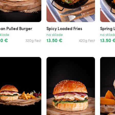
an Pulled Burger
Spicy Loaded Fries
Spring 
klade
na sklade
na sklad
20 €
13.50 €
13.50 
320g Fest
420g Fest