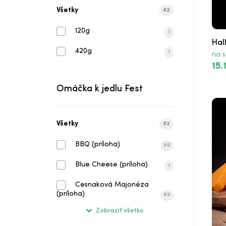
Taco Wrap
Všetky
82
Special Wrap
120g
1
Hal
Halloumi Wrap
420g
1
na s
15.
Grilled Chicken Wrap
Omáčka k jedlu Fest
Paradajková Polievka s Krutónmi a Che
Broccoli - Cheddar s Krutónmi
Všetky
82
Cezar Šalát
BBQ (príloha)
69
Koza-Repa Šalát
Blue Cheese (príloha)
1
Grécky Šalát
Cesnaková Majonéza
(príloha)
69
Taco Šalát
Zobraziť všetko