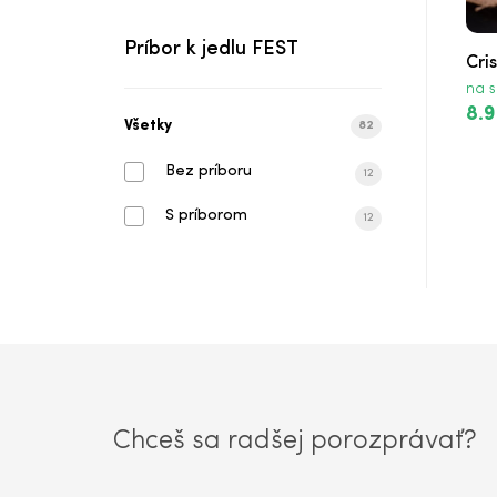
Chicken Bowl
Príbor k jedlu FEST
Batátové Hranolky
Cri
na s
Hranolky
8.9
Všetky
82
Cibuľové Krúžky
Bez príboru
12
Jarný šalát
S príborom
12
Chicken Bites
Mozzarella Sticks
Kečup
BBQ Omáčka
Chceš sa radšej porozprávať?
Blue-Cheese Omáčka