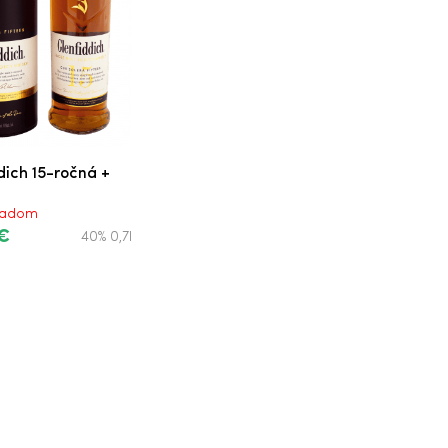
dich 15-ročná +
kladom
 €
40% 0,7l