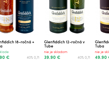
nfiddich 18-ročná +
Glenfiddich 12-ročná v
Glenfid
a
Tube
Tuba
klade
nie je skladom
nie je s
.90 €
39.90 €
49.90
40% 0,7l
40% 0,7l