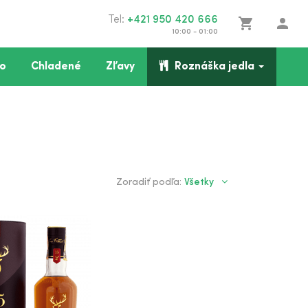
Tel:
+421 950 420 666
shopping_cart
person
10:00 - 01:00
o
Chladené
Zľavy
Roznáška jedla
Všetky
Zoradiť podľa: