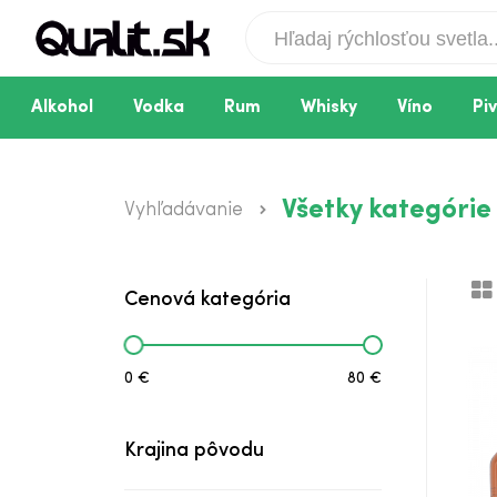
Alkohol
Vodka
Rum
Whisky
Víno
Pi
Glenfiddich 18-ročná + Tuba
Všetky kategórie
Vyhľadávanie
Glenfiddich 12-ročná v Tube
Glenfiddich 15-ročná + Tuba
Cenová kategória
0 €
80 €
Krajina pôvodu