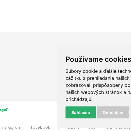
Používame cookie
Súbory cookie a ďalšie techn
zážitku z prehliadania našic
zobrazovali prispôsobený obs
našich webových stránok a na
prichádzajú.
ogoľ
Súhlasím
Odmietam
Instagram
Facebook
GDPR
VOP
Ochrana oso
•
•
•