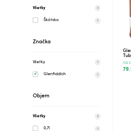
Všetky
3
Škótsko
3
Značka
Gle
Tub
Všetky
3
na s
79
Glenfiddich
3
Objem
Všetky
3
0,7l
3