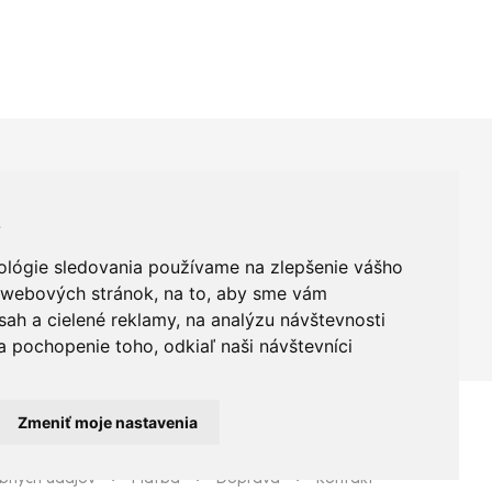
+421 950 420 666
s
ológie sledovania používame na zlepšenie vášho
ahoj@qualit.sk
Okružná 29, Prešov
h webových stránok, na to, aby sme vám
ah a cielené reklamy, na analýzu návštevnosti
 pochopenie toho, odkiaľ naši návštevníci
Zmeniť moje nastavenia
bných údajov
Platba
Doprava
Kontakt
•
•
•