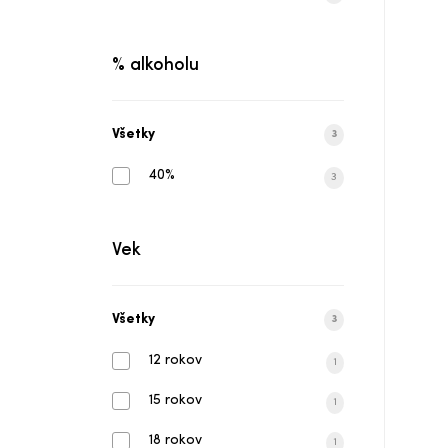
% alkoholu
Všetky
3
40%
3
Vek
Všetky
3
12 rokov
1
15 rokov
1
18 rokov
1