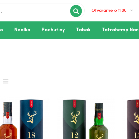
Otvárame o 11:00
vo
Nealko
Pochutiny
Tabak
Tatrahemp Nan