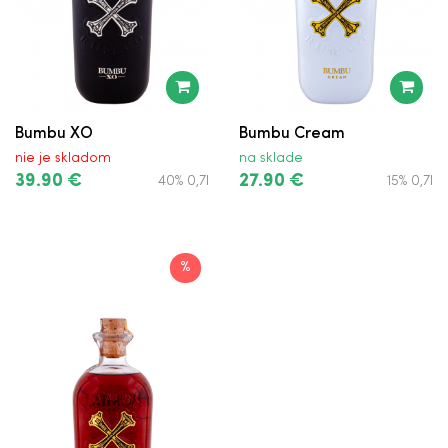
Bumbu XO
Bumbu Cream
nie je skladom
na sklade
39.90 €
27.90 €
40% 0,7l
15% 0,7l
%