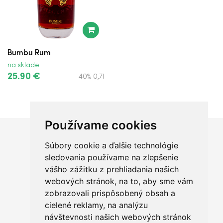
Bumbu Rum
na sklade
25.90 €
40% 0,7l
Používame cookies
Súbory cookie a ďalšie technológie
Chceš sa radšej porozprávať?
sledovania používame na zlepšenie
vášho zážitku z prehliadania našich
webových stránok, na to, aby sme vám
zobrazovali prispôsobený obsah a
cielené reklamy, na analýzu
+421 950 420 666
návštevnosti našich webových stránok