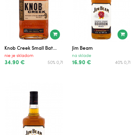
Knob Creek Small Bat...
Jim Beam
nie je skladom
na sklade
34.90 €
16.90 €
50% 0,7l
40% 0,7l