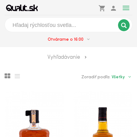
shopping_cart
person
Togg
navig
Otvárame o 16:00
Knob Creek Small Batch
Vyhľadávanie
Jim Beam
Všetky
Zoradiť podľa:
Jim Beam