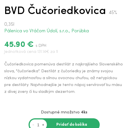
BVD Čučoriedkovica
45%
0,35l
Pálenica vo Vtáčom Údolí, s.r.o., Porúbka
45.90 €
s DPH
Jednotková cena 131.14€ za 1l
Čučoriedkovica pomenúva destilát z najkrajšieho Slovenského
slova, "čučoriedka". Destilát z čučoriedky je známy svojou
nízkou vydatnosťou a silnou ovocnou chuťou, až netypickou
pre destiláty. Najvhodnejšie je tento nápoj servírovať ku mäsu
z divej zvery či ku sladkým dezertom.
Dostupné množstvo
4ks
Pridať do košíka
-
+