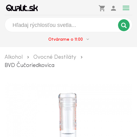
shopping_cart
person
Togg
navig
Otvárame o 11:00
Alkohol
Ovocné Destiláty
BVD Čučoriedkovica