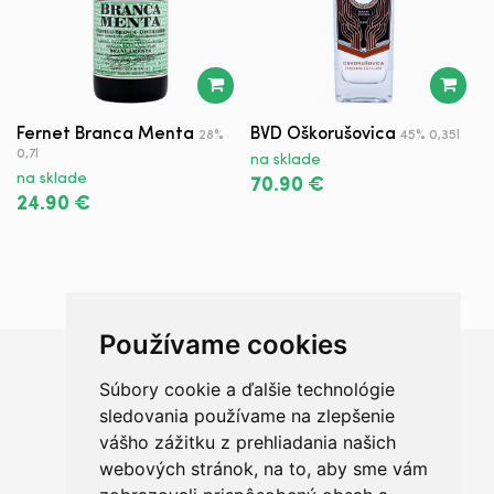
Fernet Branca Menta
BVD Oškorušovica
K
28%
45% 0,35l
0,7l
na sklade
n
na sklade
70.90 €
2
24.90 €
Používame cookies
Súbory cookie a ďalšie technológie
Chceš sa radšej porozprávať?
sledovania používame na zlepšenie
vášho zážitku z prehliadania našich
webových stránok, na to, aby sme vám