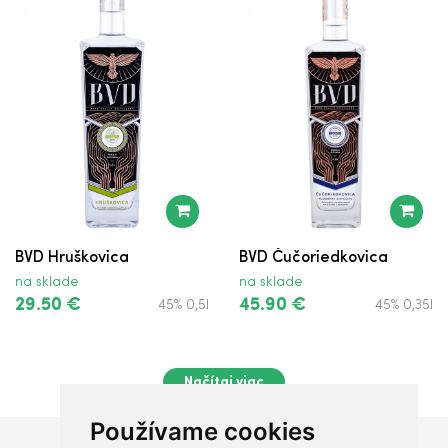
BVD Hruškovica
BVD Čučoriedkovica
na sklade
na sklade
29.50 €
45.90 €
45% 0,5l
45% 0,35l
Načítaj viac
Používame cookies