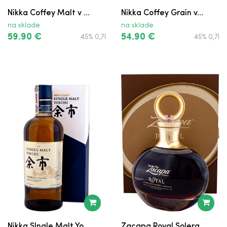
Nikka Coffey Malt v ...
Nikka Coffey Grain v...
na sklade
na sklade
59.90 €
54.90 €
45% 0,7l
45% 0,7l
Nikka SIngle Malt Yo...
Zacapa Royal Solera ...