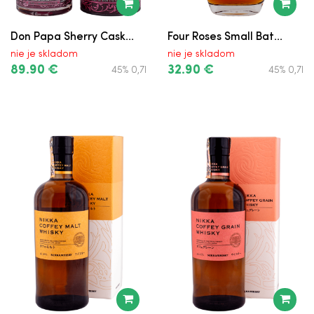
Beefeater 24
Žufánek Borovička
Don Papa Sherry Cask...
Four Roses Small Bat...
nie je skladom
nie je skladom
Žufánek Hruškovica
89.90 €
32.90 €
45% 0,7l
45% 0,7l
Žufánek Marhuľovica
Žufánek OMG