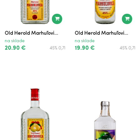
Domovina Borovička s Horcom
Domovina Borovička
Old Herold Marhuľovi...
Old Herold Marhuľovi...
Žufánek Slivovica z Dubového Sudu
na sklade
na sklade
20.90 €
19.90 €
45% 0,7l
45% 0,7l
BVD Hruškovica
BVD Čučoriedkovica
BVD Drienkovica
BVD Marhuľovica
BVD Trnkovica
BVD Slivovica
BVD Oškorušovica