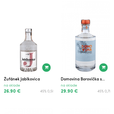
Žufánek Jablkovica
Domovina Borovička s...
na sklade
na sklade
26.90 €
29.90 €
45% 0,5l
45% 0,7l