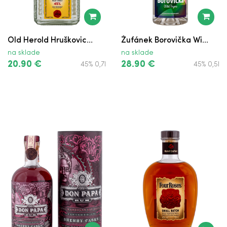
BVD Jablkovica
Old Herold Hruškovic...
Žufánek Borovička Wi...
BVD Dulovica
na sklade
na sklade
20.90 €
28.90 €
45% 0,7l
45% 0,5l
BVD Čerešňovica
Bulleit Bourbon 10-ročný
Bulleit Rye
Maker’s Mark
Bulleit Bourbon
Old Herold Hruškovica Williams
Jack Daniel's Single Barrel