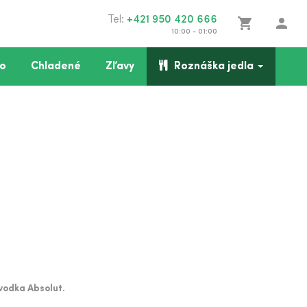
Tel:
+421 950 420 666
shopping_cart
person
10:00 - 01:00
o
Chladené
Zľavy
Roznáška jedla
vodka Absolut.