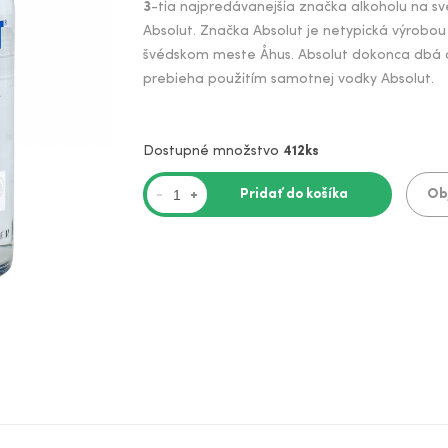
3
-tia najpredávanejšia značka alkoholu na s
Absolut. Značka Absolut je netypická výrobou
švédskom meste Åhus. Absolut dokonca dbá aj n
prebieha použitím samotnej vodky Absolut.
Dostupné množstvo
412ks
Pridať do košíka
Ob
-
+