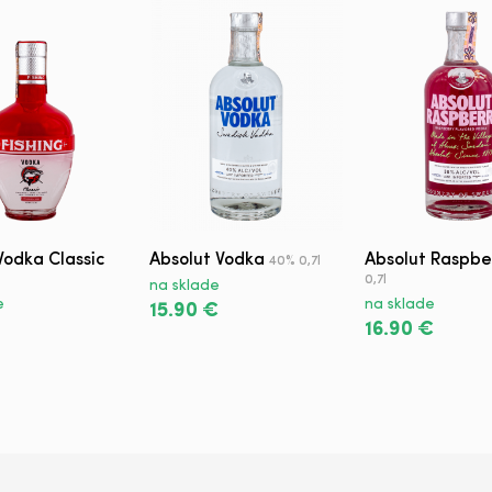
Vodka Classic
Absolut Vodka
Absolut Raspbe
40% 0,7l
0,7l
na sklade
e
na sklade
15.90 €
16.90 €