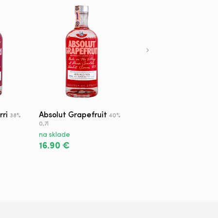
rri
Absolut Grapefruit
Finlandia
38%
40%
40% 0,7l
0,7l
na sklade
na sklade
15.90 €
16.90 €