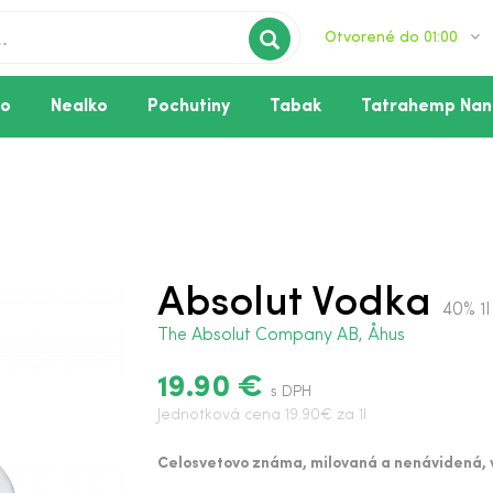
Otvorené do 01:00
vo
Nealko
Pochutiny
Tabak
Tatrahemp Nan
Absolut Vodka
40% 1l
The Absolut Company AB, Åhus
19.90 €
s DPH
Jednotková cena 19.90€ za 1l
Celosvetovo známa, milovaná a nenávidená, 