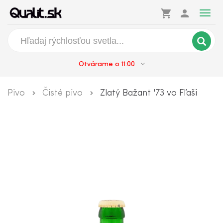
shopping_cart
person
Togg
navig
Otvárame o 11:00
Pivo
Čisté pivo
Zlatý Bažant '73 vo Fľaši