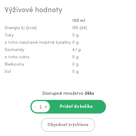
Výživové hodnoty
100 ml
Energia kJ (kcal)
185 (44)
Tuky
0 g
z toho nasýtené mastné kyseliny
0 g
Sacharidy
4,1 g
z toho cukry
0 g
Bielkoviny
0 g
Soľ
0 g
Dostupné množstvo
26ks
Pridať do košíka
-
+
Objednať zrýchlene