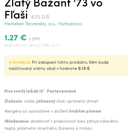
Zlatý Bažant '73 vo
Fľaši
4,5% 0,5l
Heineken Slovensko, a.s., Hurbanovo
1.27 €
s DPH
Jednotková cena 2.54€ za 1l
Informácia:
Pri zakúpení tohto produktu Vám bude
naúčtovaný vrátny obal v hodnote
0.13 €
Pivo svetlý ležiak 12°. Pasterizované.
Zloženie:
voda,
jačmenný
slad, upravený chmeľ
Alergény sú vyznačené v zložení
hrubším písmom
.
Skladovanie:
skladovať v priestoroch bez zdroja sálavého
tepla, priameho slnečného žiarenia a mrazu.