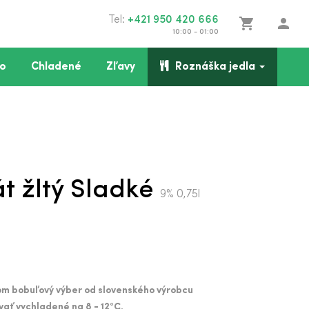
Tel:
+421 950 420 666
shopping_cart
person
10:00 - 01:00
o
Chladené
Zľavy
Roznáška jedla
t žltý Sladké
9% 0,75l
tkom bobuľový výber od slovenského výrobcu
ať vychladené na 8 - 12
°C.