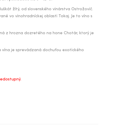
škát žltý, od slovenského vinárstva Ostrožovič.
né vo vinohradníckej oblasti Tokaj. Je to víno s
ená z hrozna dozretého na hone Chotár, ktorý je
ia vína je sprevádzaná dochuťou exotického
nedostupný.