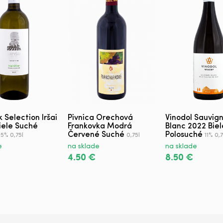
 Selection Iršai
Pivnica Orechová
Vinodol Sauvig
Biele Suché
Frankovka Modrá
Blanc 2022 Biel
Červené Suché
Polosuché
,5% 0,75l
0,75l
11% 0,7
e
na sklade
na sklade
4.50 €
8.50 €