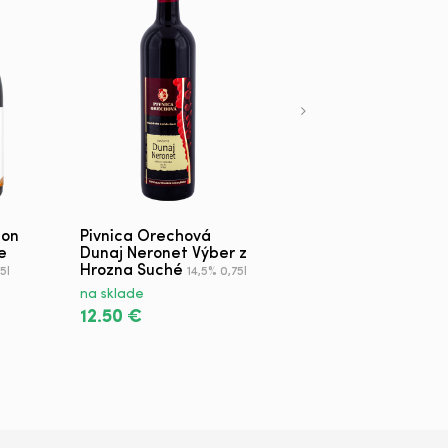
non
Pivnica Orechová
Martini Riserva
e
Dunaj Neronet Výber z
Speciale Ambrato
18%
Hrozna Suché
5l
14,5% 0,75l
0,75l
na sklade
na sklade
12.50 €
17.90 €