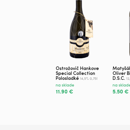
Ostrožovič Hankove
Matyšák
Special Collection
Oliver 
Polosladké
D.S.C.
14,5% 0,75l
12
na sklade
na sklad
11.90 €
5.50 €