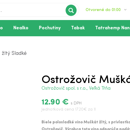
Otvorené do 01:00
vo
Nealko
Pochutiny
Tabak
Tatrahemp Nan
žltý Sladké
Ostrožovič Mušká
Ostrožovič spol. s r.o., Veľká Tŕňa
12.90 €
s DPH
Jednotková cena 17.20€ za 1l
Biele polosladké víno Muškát žltý, s prívlas
Ostrožovič. Výrobca toto víno odporúča podáv