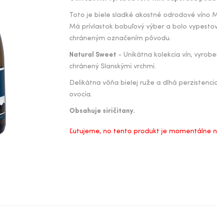
Toto je biele sladké akostné odrodové víno Mu
Má prívlastok bobuľový výber a bolo vypestova
chráneným označením pôvodu.
Natural Sweet
- Unikátna kolekcia vín, vyrob
chránený Slanskými vrchmi.
Delikátna vôňa bielej ruže a dlhá perzistenc
ovocia.
Obsahuje siričitany.
Ľutujeme, no tento produkt je momentálne 