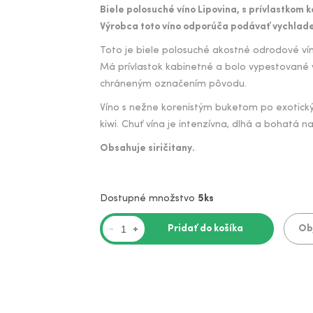
Biele polosuché víno Lipovina, s prívlastkom
Výrobca toto víno odporúča podávať vychlade
Toto je biele polosuché akostné odrodové vín
Má prívlastok kabinetné a bolo vypestované vo
chráneným označením pôvodu.
Víno s nežne korenistým buketom po exotický
kiwi. Chuť vína je intenzívna, dlhá a bohatá na
Obsahuje siričitany.
Dostupné množstvo
5ks
Pridať do košíka
Ob
-
+