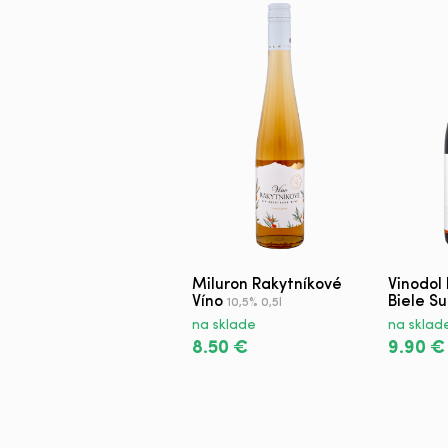
Miluron Rakytníkové
Vinodol
Víno
Biele S
10,5% 0,5l
na sklade
na sklad
8.50 €
9.90 €