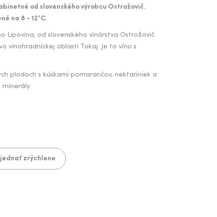
 kabinetné od slovenského výrobcu Ostrožovič.
né na 8 - 12
°C.
o Lipovina, od slovenského vinárstva Ostrožovič.
 vinohradníckej oblasti Tokaj. Je to víno s
ch plodoch s kúskami pomarančov, nektariniek a
 minerály.
jednať zrýchlene