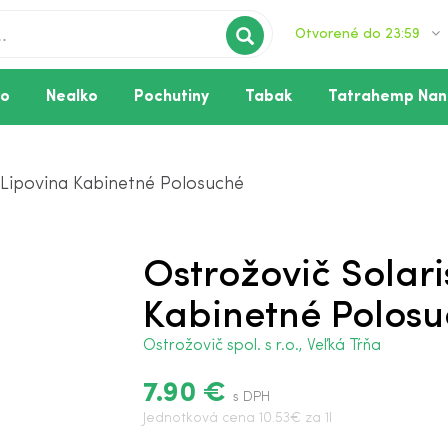
Otvorené do 23:59
vo
Nealko
Pochutiny
Tabak
Tatrahemp Nan
 Lipovina Kabinetné Polosuché
Ostrožovič Solari
Kabinetné Polos
Ostrožovič spol. s r.o., Veľká Tŕňa
7.90 €
s DPH
Jednotková cena 10.53€ za 1l