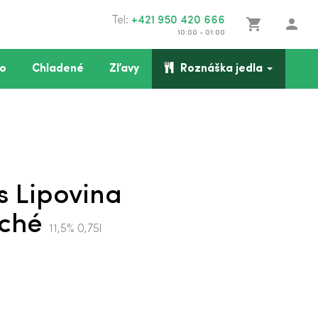
Tel:
+421 950 420 666
shopping_cart
person
10:00 - 01:00
o
Chladené
Zľavy
Roznáška jedla
s Lipovina
uché
11,5% 0,75l