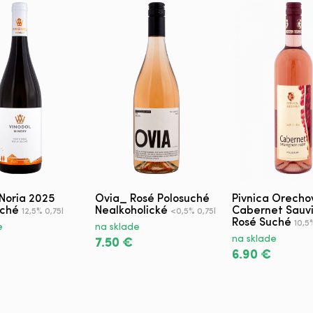
 Noria 2025
Ovia_ Rosé Polosuché
Pivnica Orecho
uché
Nealkoholické
Cabernet Sauv
12,5% 0,75l
<0,5% 0,75l
Rosé Suché
10,5
e
na sklade
na sklade
7.50 €
6.90 €