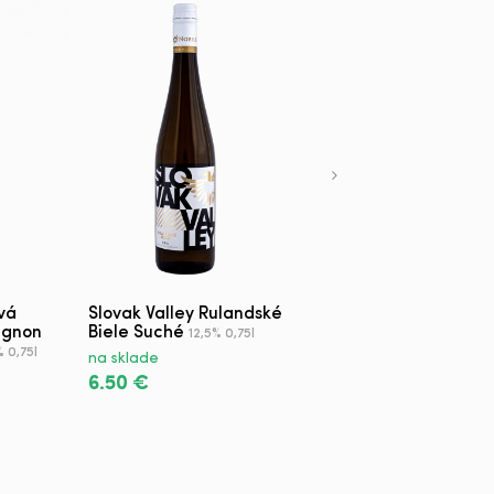
vá
Slovak Valley Rulandské
Chateau Modra
ignon
Biele Suché
Sauvignon Blanc Terroi
12,5% 0,75l
Suché D.S.C.
% 0,75l
12% 0,75l
na sklade
na sklade
6.50 €
5.50 €