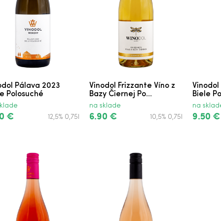
lické
lické
olické
odol Pálava 2023
Vinodol Frizzante Víno z
Vinodol
le Polosuché
Bazy Čiernej Po...
Biele P
olické
klade
na sklade
na sklad
0 €
6.90 €
9.50 €
12,5% 0,75l
10,5% 0,75l
suché
hé
uché