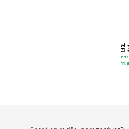
Mrv
Žlt
na s
11.