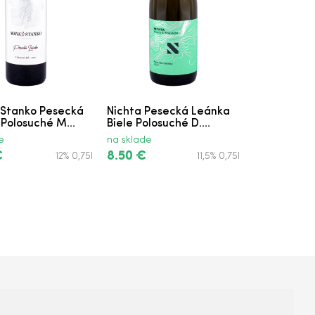
 Stanko Pesecká
Nichta Pesecká Leánka
Polosuché M...
Biele Polosuché D....
e
na sklade
€
8.50 €
12% 0,75l
11,5% 0,75l