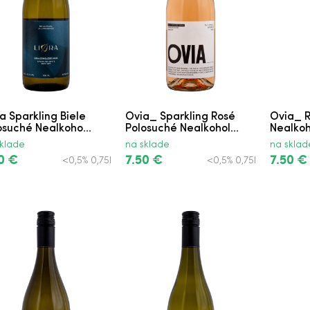
hé Mužia
.S.C.
suché
hé
ra Sparkling Biele
Ovia_ Sparkling Rosé
Ovia_ R
osuché Nealkoho...
Polosuché Nealkohol...
Nealkoh
losuché
klade
na sklade
na sklad
0 €
7.50 €
7.50 €
<0,5% 0,75l
<0,5% 0,75l
 Polosuché Jasová
 Polosuché
osuché Neskorý Zber