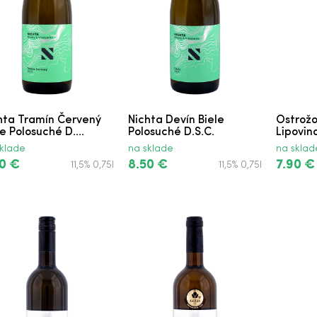
hta Tramín Červený
Nichta Devín Biele
Ostrožo
e Polosuché D....
Polosuché D.S.C.
Lipovin
klade
na sklade
na sklad
0 €
8.50 €
7.90 €
11,5% 0,75l
11,5% 0,75l