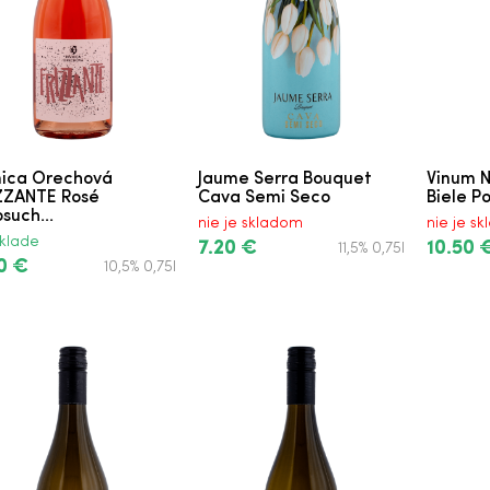
nica Orechová
Jaume Serra Bouquet
Vinum N
ZZANTE Rosé
Cava Semi Seco
Biele P
such...
nie je skladom
nie je s
klade
7.20 €
10.50 
11,5% 0,75l
0 €
10,5% 0,75l