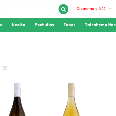
Otvárame o 11:00
vo
Nealko
Pochutiny
Tabak
Tatrahemp Nan
losuché
suché
Polosuché