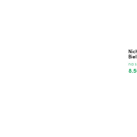
Nic
Biel
na s
8.5