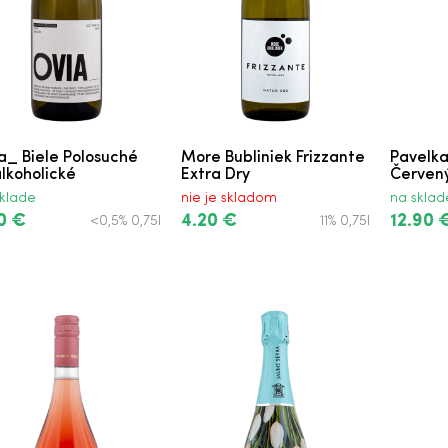
suché
Rosé Polosuché
uché
olosuché
a_ Biele Polosuché
More Bubliniek Frizzante
Pavelka
lkoholické
Extra Dry
Červený 
klade
nie je skladom
na sklad
e
0 €
4.20 €
12.90 
<0,5% 0,75l
11% 0,75l
Suché Výber z Hrozna
e
ené Polosuché
 DSC Polosuché
é