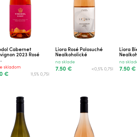
užové Polosuché Neskorý Zber D.S.C.
odol Cabernet
Liora Rosé Polosuché
Liora B
.S.C.
vignon 2023 Rosé
Nealkoholické
Nealkoh
.
na sklade
na sklad
je skladom
7.50 €
7.50 €
<0,5% 0,75l
0 €
11,5% 0,75l
olosuché
é Jasová
uvée Polosuché