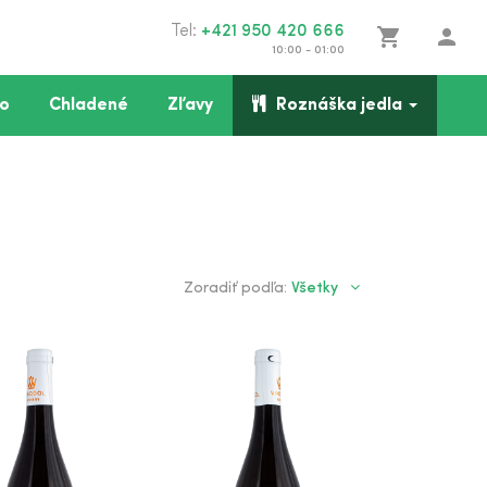
Tel:
+421 950 420 666
shopping_cart
person
10:00 - 01:00
o
Chladené
Zľavy
Roznáška jedla
Všetky
Zoradiť podľa: