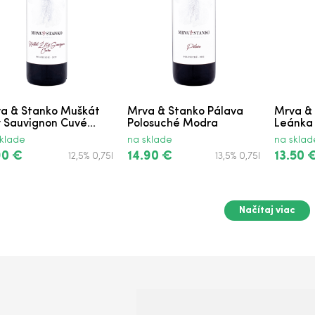
a & Stanko Muškát
Mrva & Stanko Pálava
Mrva &
ý Sauvignon Cuvé...
Polosuché Modra
Leánka 
klade
na sklade
na sklad
90 €
14.90 €
13.50 
12,5% 0,75l
13,5% 0,75l
Načítaj viac