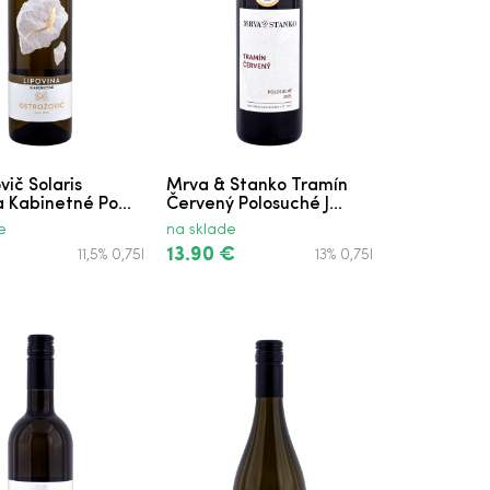
vič Solaris
Mrva & Stanko Tramín
a Kabinetné Po...
Červený Polosuché J...
e
na sklade
13.90 €
11,5% 0,75l
13% 0,75l