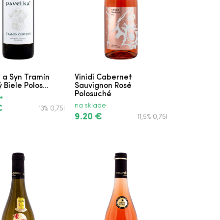
 a Syn Tramín
Vinidi Cabernet
Biele Polos...
Sauvignon Rosé
Polosuché
e
na sklade
€
13% 0,75l
9.20 €
11,5% 0,75l