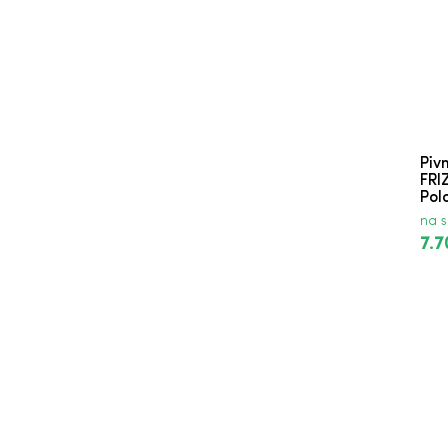
JP. Chenet Colombard-Sauvignon Biele
Piv
FRI
Polo
na s
7.7