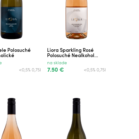
iele Polosuché
Liora Sparkling Rosé
olické
Polosuché Nealkohol...
e
na sklade
7.50 €
<0,5% 0,75l
<0,5% 0,75l