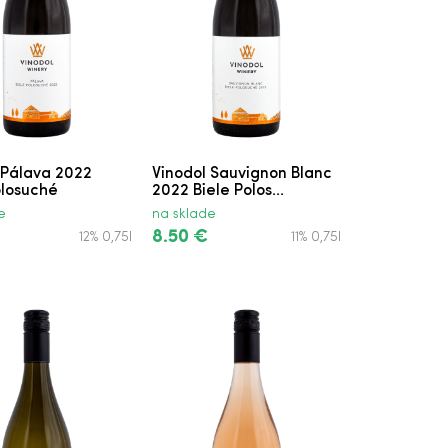
 Pálava 2022
Vinodol Sauvignon Blanc
olosuché
2022 Biele Polos...
e
na sklade
8.50 €
12% 0,75l
11% 0,75l