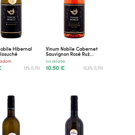
obile Hibernal
Vinum Nobile Cabernet
olosuché
Sauvignon Rosé Ruž...
kladom
na sklade
€
10.50 €
13% 0,75l
12,5% 0,75l