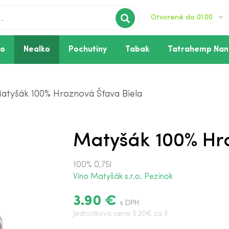
Otvorené do 01:00
vo
Nealko
Pochutiny
Tabak
Tatrahemp Nan
atyšák 100% Hroznová Šťava Biela
Matyšák 100% Hr
100% 0,75l
Víno Matyšák s.r.o. Pezinok
3.90 €
s DPH
Jednotková cena 5.20€ za 1l