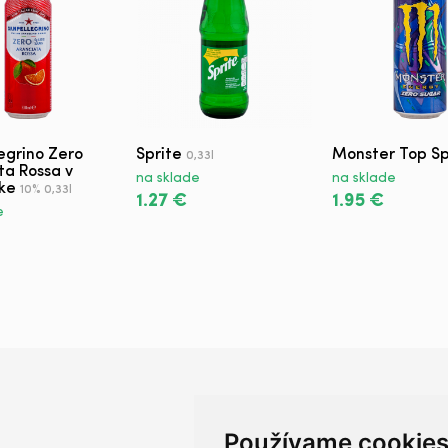
egrino Zero
Sprite
Monster Top S
0,33l
ta Rossa v
na sklade
na sklade
ke
10% 0,33l
1.27 €
1.95 €
e
Používame cookie