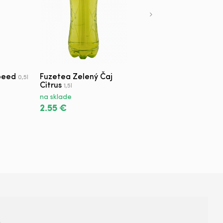
peed
Fuzetea Zelený Čaj
Monster Juiced
0,5l
Citrus
Monarch
1,5l
0,5l
na sklade
na sklade
2.55 €
1.95 €
+421 950 420 666
s