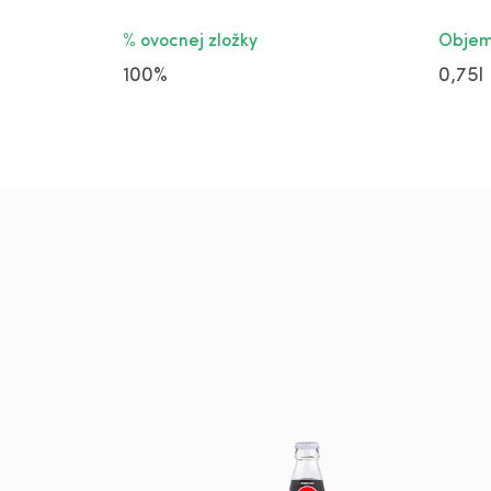
% ovocnej zložky
Obje
100%
0,75l