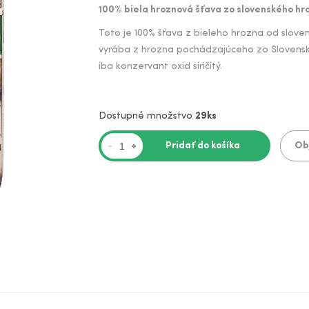
100% biela hroznová šťava zo slovenského hr
Toto je 100% šťava z bieleho hrozna od slov
vyrába z hrozna pochádzajúceho zo Slovenska
iba konzervant oxid siričitý.
Dostupné množstvo
29ks
Pridať do košíka
Ob
-
+