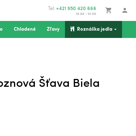
Tel:
+421 950 420 666
shopping_cart
person
10:00 - 01:00
o
Chladené
Zľavy
Roznáška jedla
oznová Šťava Biela