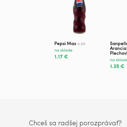
Pepsi Max
Sanpell
0,25l
Arancia
na sklade
Plechov
1.17 €
na sklad
1.35 €
Chceš sa radšej porozprávať?