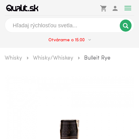
shopping_cart
person
Togg
navig
Otvárame o 15:00
Whisky
Whisky/Whiskey
Bulleit Rye