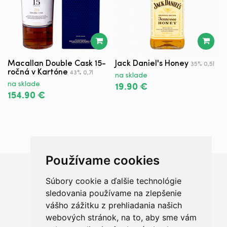
Macallan Double Cask 15-
Jack Daniel's Honey
J
35% 0,5l
ročná v Kartóne
43% 0,7l
na sklade
n
na sklade
19.90 €
3
154.90 €
Používame cookies
Súbory cookie a ďalšie technológie
Chceš sa radšej porozprávať?
sledovania používame na zlepšenie
vášho zážitku z prehliadania našich
webových stránok, na to, aby sme vám