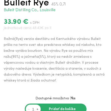
Bulleit Rye
45% 0,7l
Bulleit Distilling Co., Louisville
33.90 €
s DPH
Jednotková cena 48.43€ za 1l
Ražná(Rye) verzia destilátu od Kentuckého výrobcu Bulleit
prišla na tento svet ako predstava whiskey od niekoho, kto
bežne vyrába bourbon. Na výrobu Rye sa používa mix
ražu(95%) a jačmeňa(5%), ktorý sa neskôr zmiešava s
vápencovou vodou a vlastným Bulleit droždím. V procese
výroby nasleduje kvasenie, destilácia a starenie, v sudoch z
dubového dreva. Výsledkom je netypická, komplexná a ostrá
whiskey ktorá si žiada ochutnať.
Dostupné množstvo
7ks
Pridať do košíka
-
+