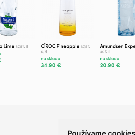
ia Lime
CÎROC Pineapple
Amundsen Expe
37,5% 1l
37,5%
0,7l
40% 1l
e
na sklade
na sklade
€
34.90 €
20.90 €
Používame cookie