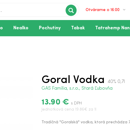
Otvárame o 16:00
vo
Nealko
Pochutiny
Tabak
Tatrahemp Nan
Goral Vodka
40% 0,7l
GAS Familia, s.r.o., Stará Ľubovňa
13.90 €
s DPH
Jednotková cena 19.86€ za 1l
Tradičná "Goralská" vodka, ktorá prechádza 7