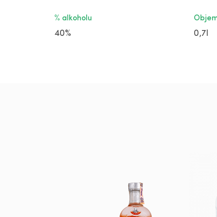
% alkoholu
Obje
40%
0,7l