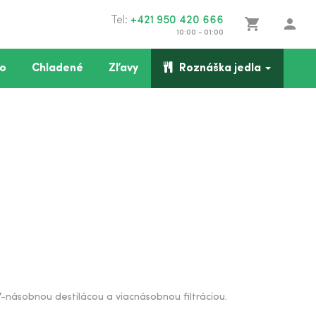
Tel:
+421 950 420 666
shopping_cart
person
10:00 - 01:00
o
Chladené
Zľavy
Roznáška jedla
-násobnou destilácou a viacnásobnou filtráciou.