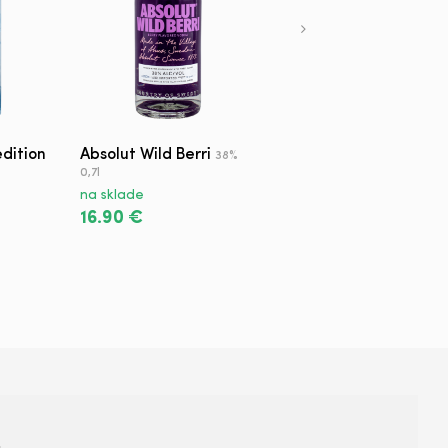
dition
Absolut Wild Berri
Żubrówka Rosé
38%
30% 0,7l
0,7l
na sklade
na sklade
11.20 €
16.90 €
+421 950 420 666
s