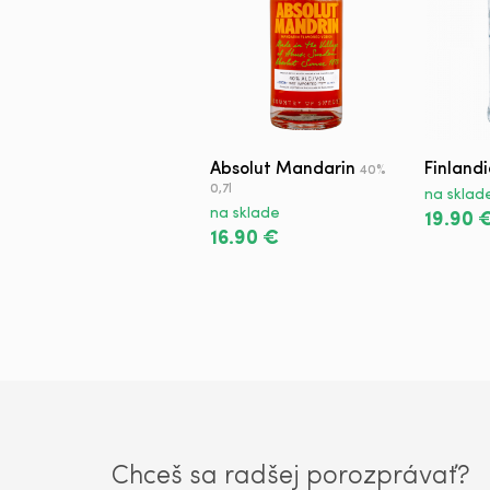
Absolut Mandarin
Finland
40%
0,7l
na sklad
na sklade
19.90 
16.90 €
Chceš sa radšej porozprávať?