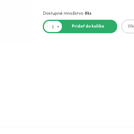
Dostupné množstvo
8ks
Pridať do košíka
Ob
-
+